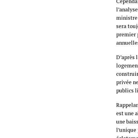
Cependan
l’analyse
ministre 
sera touj
premier 
annuelle
D’après 
logement
construir
privée n
publics 
Rappelan
est une a
une bais
l’unique