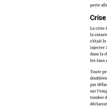
perte afi
Cris
La crise 
la catast
c’était l
injecter 
dans la d
les taux 
Toute pe
doublées 
par défa
sur l’em
tomber d
déclaren