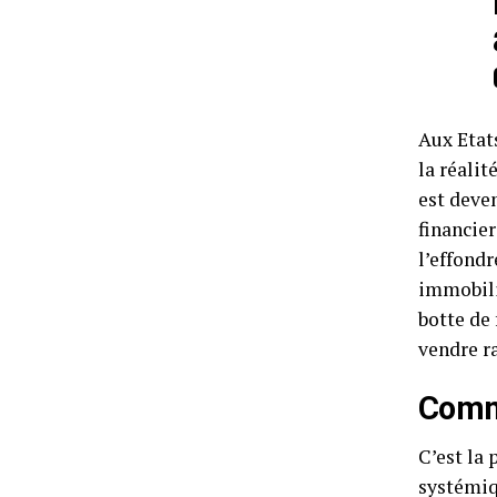
Aux Etat
la réalit
est deven
financier
l’effond
immobili
botte de 
vendre r
Comme
C’est la 
systémiqu