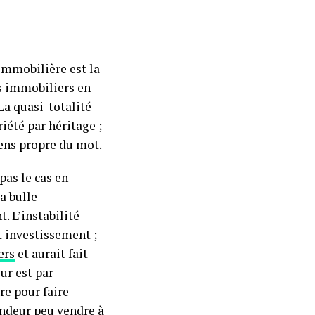
immobilière est la
rs immobiliers en
La quasi-totalité
iété par héritage ;
sens propre du mot.
pas le cas en
la bulle
. L’instabilité
ut investissement ;
ers
et aurait fait
ur est par
ore pour faire
vendeur peu vendre à