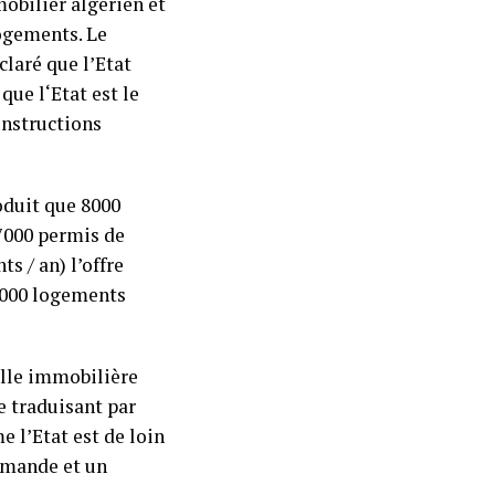
obilier algérien et
logements. Le
claré que l’Etat
que l‘Etat est le
nstructions
oduit que 8000
(7000 permis de
s / an) l’offre
0.000 logements
ulle immobilière
e traduisant par
 l’Etat est de loin
demande et un