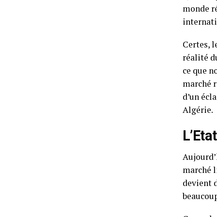
monde rée
internat
Certes, l
réalité 
ce que n
marché r
d’un écl
Algérie.
L’Eta
Aujourd’
marché li
devient d
beaucoup