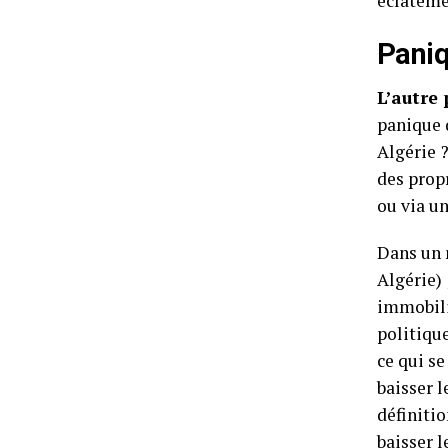
éclatemen
Paniq
L’autre
panique 
Algérie ?
des propr
ou via un
Dans un 
Algérie) 
immobili
politique
ce qui se
baisser 
définitio
baisser l