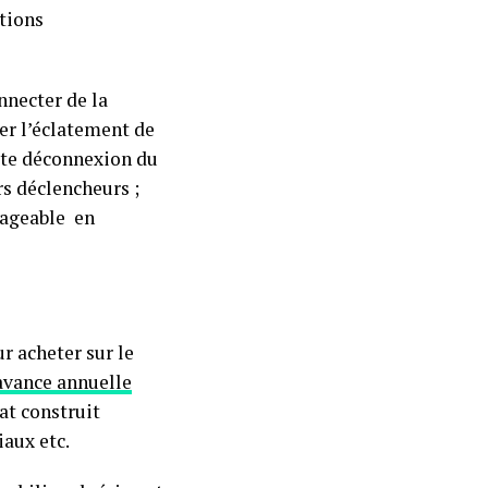
utions
nnecter de la
er l’éclatement de
tte déconnexion du
rs déclencheurs ;
sageable en
r acheter sur le
’avance annuelle
tat construit
aux etc.