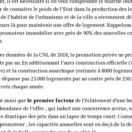
t, il est nécessaire si on veut comprendre le marché imm
r de connaitre le poids de l’Etat dans la production des 
de l’habitat de l’urbanisme et de la ville a récemment dé
ours là pour maintenir une offre de logement. Rappelons 
promoteur immobilier avec près de 90% des nouvelles co
s.
les données de la CNL de 2018, la promotion privée ne pr
s par an. En additionnant l’auto construction officielle 
e) et la construction anarchique (estimée à 8000 logement
e dépasse pas 23.000 logements par an contre près de 23
livrés chaque année.
t aussi que
le premier facteur
de l’éclatement d’une b
bondance de l’offre ; qui induit une concurrence accrue, s
se drastique des prix dans un lapse de temps court. Comme
 promoteur ; les capacités annuelles sont en deçà de la 