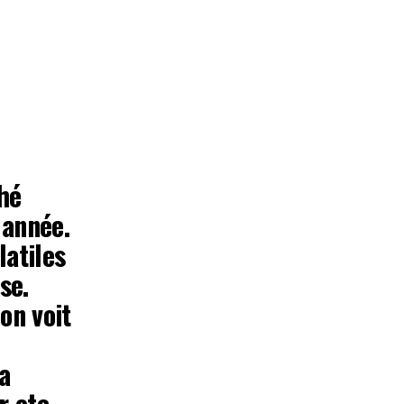
hé
 année.
latiles
se.
on voit
la
 etc.,