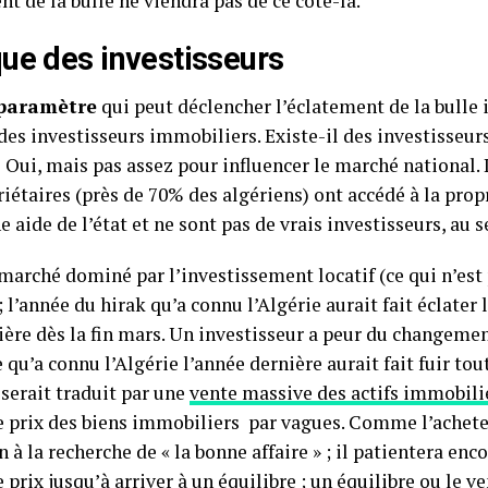
t de la bulle ne viendra pas de ce côté-là.
ue des investisseurs
 paramètre
qui peut déclencher l’éclatement de la bulle 
des investisseurs immobiliers. Existe-il des investisseu
 Oui, mais pas assez pour influencer le marché national. 
iétaires (près de 70% des algériens) ont accédé à la propr
e aide de l’état et ne sont pas de vrais investisseurs, au 
marché dominé par l’investissement locatif (ce qui n’est 
; l’année du hirak qu’a connu l’Algérie aurait fait éclater 
ère dès la fin mars. Un investisseur a peur du changement
 qu’a connu l’Algérie l’année dernière aurait fait fuir to
 serait traduit par une
vente massive des actifs immobili
le prix des biens immobiliers par vagues. Comme l’achete
n à la recherche de « la bonne affaire » ; il patientera enc
e prix jusqu’à arriver à un équilibre ; un équilibre ou le 