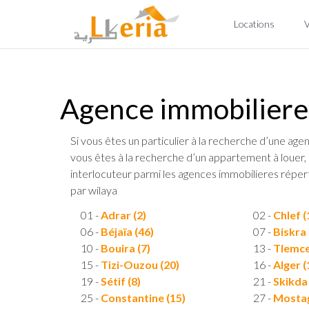
Locations
Agence immobiliere
Si vous êtes un particulier à la recherche d’une agen
vous êtes à la recherche d’un appartement à louer, 
interlocuteur parmi les agences immobilieres répertor
par wilaya
01 -
Adrar (2)
02 -
Chlef (
06 -
Béjaïa (46)
07 -
Biskra 
10 -
Bouira (7)
13 -
Tlemce
15 -
Tizi-Ouzou (20)
16 -
Alger (
19 -
Sétif (8)
21 -
Skikda 
25 -
Constantine (15)
27 -
Mostag