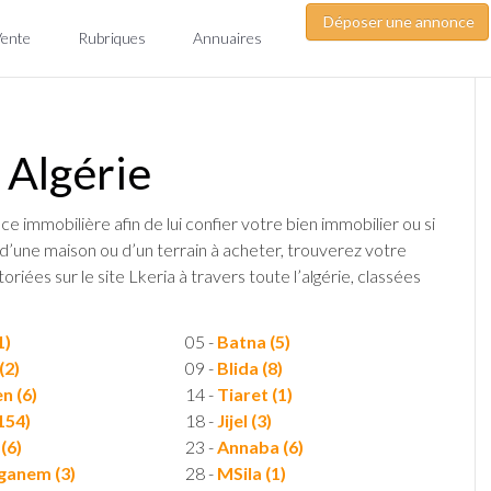
Déposer une annonce
Vente
Rubriques
Annuaires
 Algérie
ce immobilière afin de lui confier votre bien immobilier ou si
d’une maison ou d’un terrain à acheter, trouverez votre
iées sur le site Lkeria à travers toute l’algérie, classées
1)
05 -
Batna (5)
(2)
09 -
Blida (8)
n (6)
14 -
Tiaret (1)
154)
18 -
Jijel (3)
(6)
23 -
Annaba (6)
anem (3)
28 -
MSila (1)