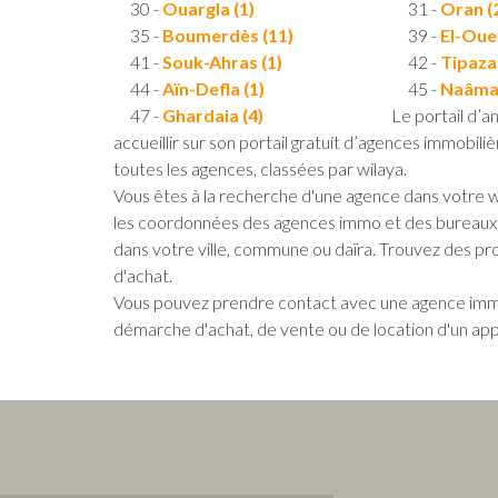
30 -
Ouargla (1)
31 -
Oran (
35 -
Boumerdès (11)
39 -
El-Oue
41 -
Souk-Ahras (1)
42 -
Tipaza 
44 -
Aïn-Defla (1)
45 -
Naâma 
47 -
Ghardaia (4)
Le portail d’
accueillir sur son portail gratuit d’agences immobili
toutes les agences, classées par wilaya.
Vous êtes à la recherche d'une agence dans votre wil
les coordonnées des agences immo et des bureaux d’
dans votre ville, commune ou daïra. Trouvez des pro
d'achat.
Vous pouvez prendre contact avec une agence immob
démarche d'achat, de vente ou de location d'un ap