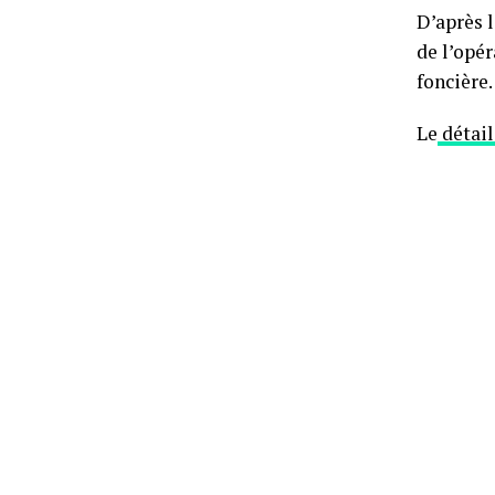
D’après 
de l’opér
foncière.
Le
détail