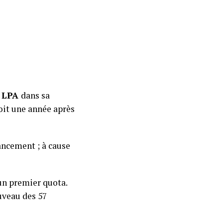
c
LPA
dans sa
soit une année après
ancement ; à cause
un premier quota.
uveau des 57