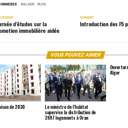
CONNEXES:
ALGER
LPA
ÉCEDENT
SUIVANT
urnée d’études sur la
Introduction des F5 p
omotion immobilière aidée
VOUS POUVEZ AIMER
Ouverture
Alger
raison de 2030
Le ministre de l’habitat
supervise la distribution de
2697 logements à Oran