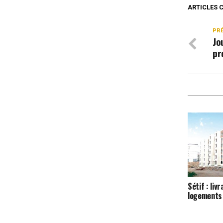
ARTICLES 
PR
Jo
pr
Sétif : liv
logements