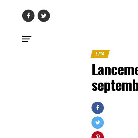
LPA
Lanceme
septemb