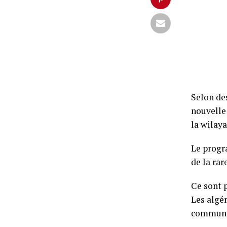
Selon d
nouvelle 
la wilay
Le progr
de la rar
Ce sont 
Les algé
communes