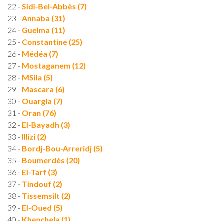
22 -
Sidi-Bel-Abbès (7)
23 -
Annaba (31)
24 -
Guelma (11)
25 -
Constantine (25)
26 -
Médéa (7)
27 -
Mostaganem (12)
28 -
MSila (5)
29 -
Mascara (6)
30 -
Ouargla (7)
31 -
Oran (76)
32 -
El-Bayadh (3)
33 -
Illizi (2)
34 -
Bordj-Bou-Arreridj (5)
35 -
Boumerdès (20)
36 -
El-Tarf (3)
37 -
Tindouf (2)
38 -
Tissemsilt (2)
39 -
El-Oued (5)
40 -
Khenchela (1)