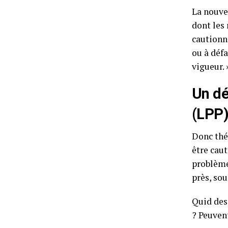
La nouve
dont les 
cautionn
ou à déf
vigueur. 
Un dé
(LPP
Donc thé
être caut
problème
près, so
Quid des
? Peuven