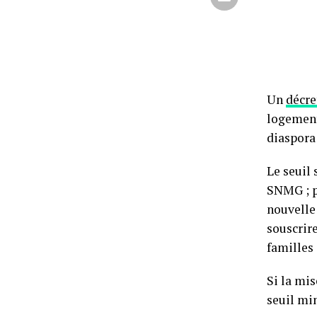
Un
décr
logemen
diaspora
Le seuil 
SNMG ; pa
nouvelle 
souscrire
familles 
Si la mi
seuil mi