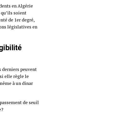
dents en Algérie
 qu’ils soient
nté de 1er degré,
ns législatives en
ibilité
s derniers peuvent
i elle règle le
 même à un dinar
épassement de seuil
e?