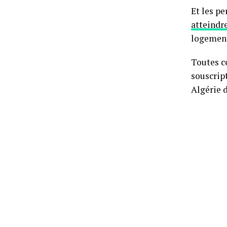
Et les pe
atteindr
logement
Toutes ce
souscrip
Algérie 