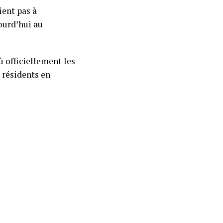
ient pas à
jourd’hui au
ù officiellement les
 résidents en