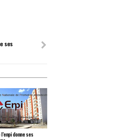
ne ses
 l’enpi donne ses