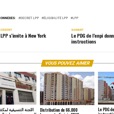
CONNEXES:
DECRET LPP
ÉLIGIBILITÉ LPP
LPP
ÉCEDENT
SUIVANT
 LPP s’invite à New York
Le PDG de l’enpi don
instructions
VOUS POUVEZ AIMER
اللجنة التنسيقية لمكت
Le PDG de
Distribution de 66.000