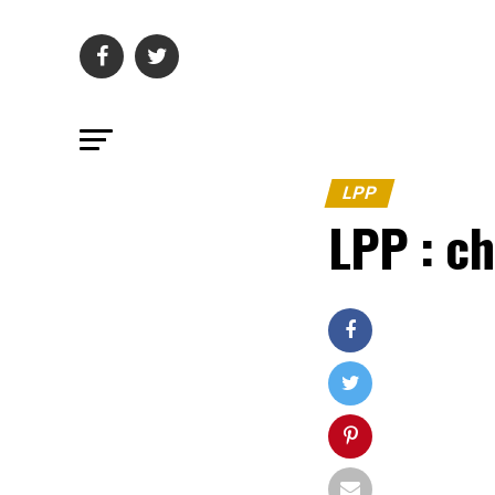
LPP
LPP : ch