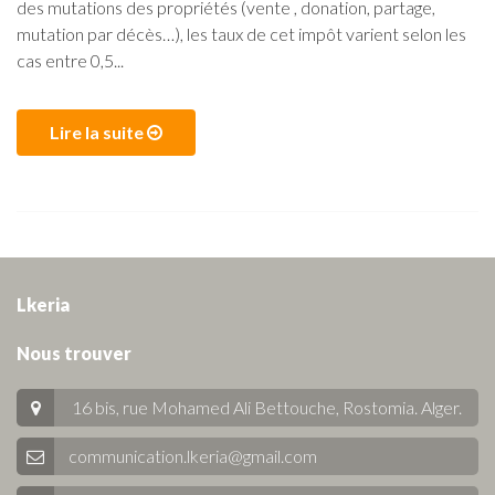
des mutations des propriétés (vente , donation, partage,
mutation par décès…), les taux de cet impôt varient selon les
cas entre 0,5...
Lire la suite
Lkeria
Nous trouver
16 bis, rue Mohamed Ali Bettouche, Rostomia.
Alger
.
communication.lkeria@gmail.com