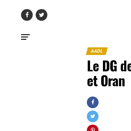
AADL
Le DG d
et Oran