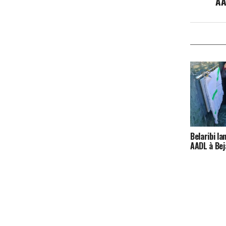
AA
Belaribi l
AADL à Bej