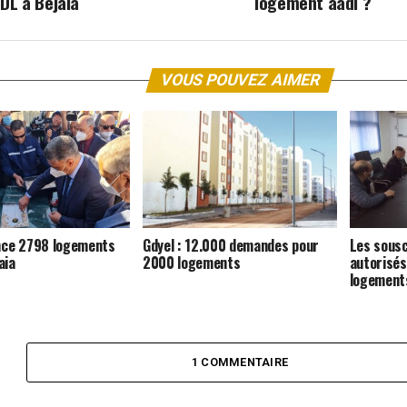
DL à Bejaia
logement aadl ?
VOUS POUVEZ AIMER
ance 2798 logements
Gdyel : 12.000 demandes pour
Les sous
aia
2000 logements
autorisés 
logements
1 COMMENTAIRE