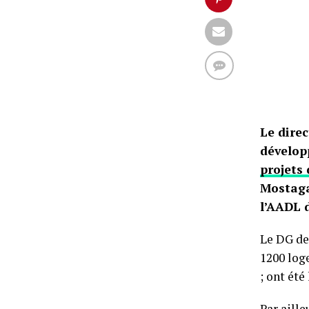
Le direc
dévelop
projets
Mostag
l’AADL 
Le DG de 
1200 log
; ont été 
Par aille