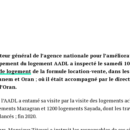
teur général de l’agence nationale pour l’améliorat
pement du logement AADL a inspecté le samedi 10 
 de logement
de la formule location-vente, dans les
anem et Oran
;
où il était accompagné par le direc
d’Oran.
l’AADL a entamé sa visite par la visite des logements ach
ements Mazagran et 1200 logements Sayada, dont les trav
lancés ; fin 2020.
urs, Monsieur Zitouni a instruit les responsables de ces si