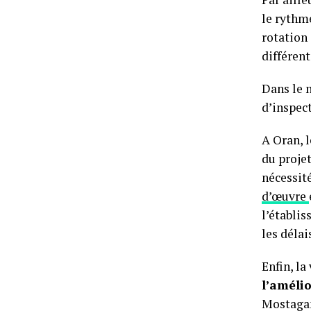
le rythm
rotation 
différent
Dans le 
d’inspect
A Oran, 
du proje
nécessit
d’œuvre
l’établis
les délai
Enfin, la
l’améli
Mostagan