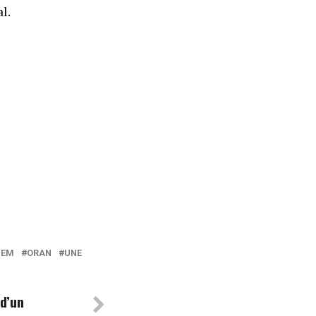
l.
NEM
ORAN
UNE
d’un