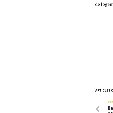
de logeme
ARTICLES 
PR
Be