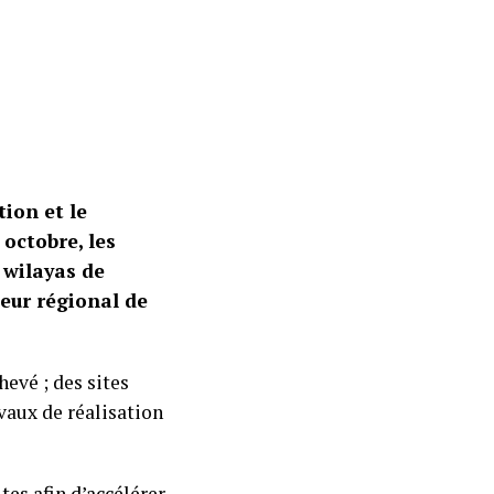
ion et le
octobre, les
 wilayas de
teur régional de
evé ; des sites
aux de réalisation
tes afin d’accélérer