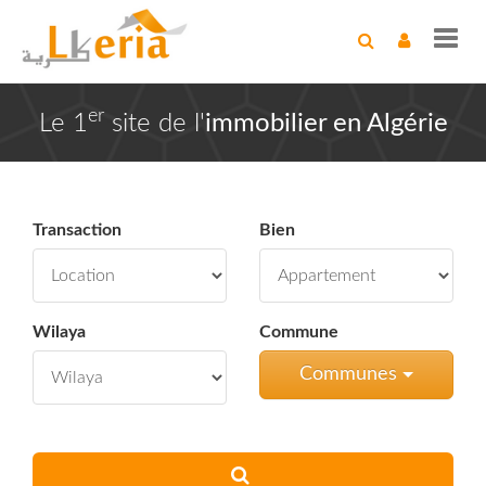
Toggl
navig
er
Le 1
site de l'
immobilier en Algérie
Transaction
Bien
Wilaya
Commune
Communes