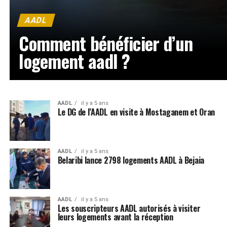
AADL
Comment bénéficier d’un
logement aadl ?
AADL
il y a 5 ans
Le DG de l’AADL en visite à Mostaganem et Oran
AADL
il y a 5 ans
Belaribi lance 2798 logements AADL à Bejaia
AADL
il y a 5 ans
Les souscripteurs AADL autorisés à visiter
leurs logements avant la réception