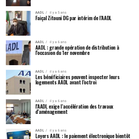
AADL
il y a 5 ans
Faiçal Zitouni DG par intérim de l’AADL
AADL
il y a 6 ans
AADL : grande opération de distribution à
l’occasion du 1er novembre
AADL
il y a 6 ans
Les bénéficiaires peuvent inspecter leurs
logements AADL avant l’octroi
AADL
il y a 6 ans
l’AADL exige l’accélération des travaux
d’aménagement
AADL
il y a 6 ans
Loyers AADL : le paiement électronique bientôt