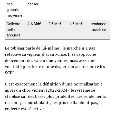
nce
par an
globale
moyenne
Collecte
4‑6 Md€
3,6 Md€
4,6 Md€
tendance
nette
modérée
annuelle
Le tableau parle de lui-même : le marché n’a pas
retrouvé sa vigueur d’avant‑crise. Il se rapproche
doucement des valeurs moyennes, mais avec une
volatilité plus forte et une dispersion accrue entre les
SCPI.
C’est exactement la définition d’une normalisation :
après un choc violent (2022‑2024), le système se
stabilise sur des bases plus prudentes. Les rendements
ne sont pas mirobolants, les prix ne flambent pas, la
collecte est sélective.