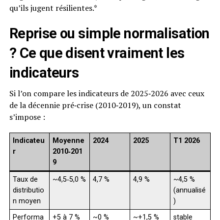
qu’ils jugent résilientes.*
Reprise ou simple normalisation
? Ce que disent vraiment les
indicateurs
Si l’on compare les indicateurs de 2025‑2026 avec ceux
de la décennie pré‑crise (2010‑2019), un constat
s’impose :
Indicateu
Moyenne
2024
2025
T1 2026
r
2010‑201
9
Taux de
~4,5‑5,0 %
4,7 %
4,9 %
~4,5 %
distributio
(annualisé
n moyen
)
Performa
+5 à 7 %
~0 %
~+1,5 %
stable