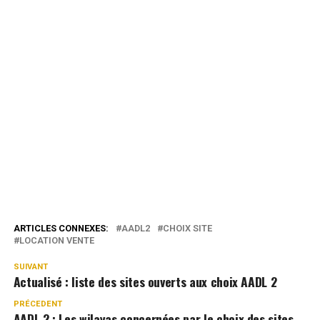
ARTICLES CONNEXES:
AADL2
CHOIX SITE
LOCATION VENTE
SUIVANT
Actualisé : liste des sites ouverts aux choix AADL 2
PRÉCEDENT
AADL 2 : Les wilayas concernées par le choix des sites