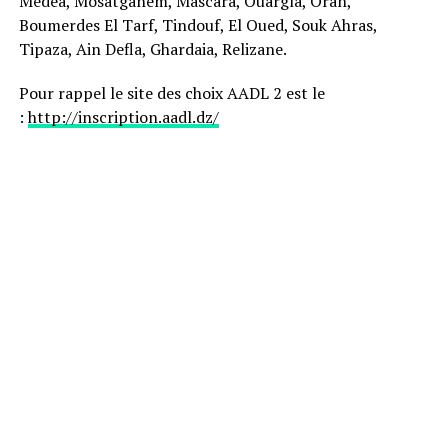
Médéa, Mosatganem, Mascara, Ouargla, Oran,
Boumerdes El Tarf, Tindouf, El Oued, Souk Ahras,
Tipaza, Ain Defla, Ghardaia, Relizane.
Pour rappel le site des choix AADL 2 est le
:
http://inscription.aadl.dz/