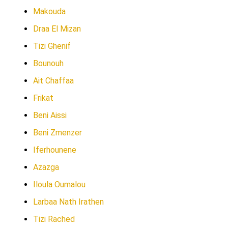
Makouda
Draa El Mizan
Tizi Ghenif
Bounouh
Ait Chaffaa
Frikat
Beni Aissi
Beni Zmenzer
Iferhounene
Azazga
Iloula Oumalou
Larbaa Nath Irathen
Tizi Rached