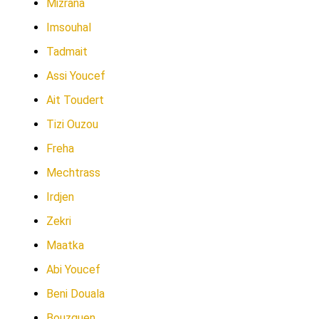
Mizrana
Imsouhal
Tadmait
Assi Youcef
Ait Toudert
Tizi Ouzou
Freha
Mechtrass
Irdjen
Zekri
Maatka
Abi Youcef
Beni Douala
Bouzguen