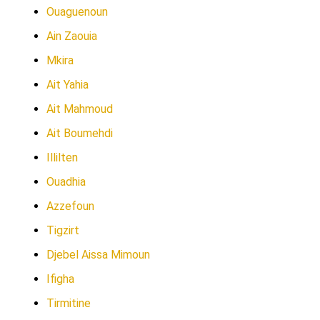
Ouaguenoun
Ain Zaouia
Mkira
Ait Yahia
Ait Mahmoud
Ait Boumehdi
Illilten
Ouadhia
Azzefoun
Tigzirt
Djebel Aissa Mimoun
Ifigha
Tirmitine