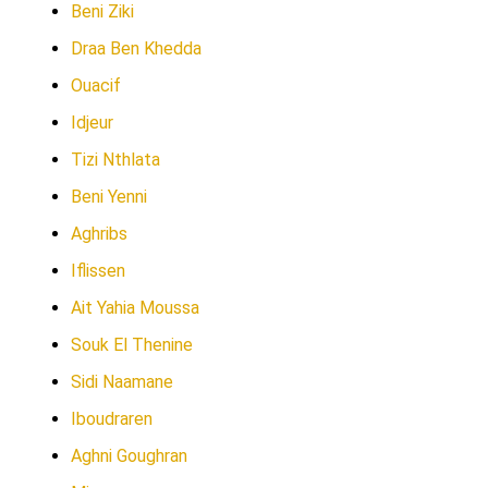
Beni Ziki
Draa Ben Khedda
Ouacif
Idjeur
Tizi Nthlata
Beni Yenni
Aghribs
Iflissen
Ait Yahia Moussa
Souk El Thenine
Sidi Naamane
Iboudraren
Aghni Goughran