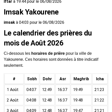
Iftar
à 19:44 pour le 06/08/2026
Imsak Yakourene
imsak
à 04:03 pour le 06/08/2026
Le calendrier des prières du
mois de Août 2026
Ci-dessous les
horaires de prière
pour la ville de
Yakourene. Ces horaires sont données à titre indicatif
seulement.
#
Sobh
Dohr
Asr
Maghrib
Icha
1 Août
04:07
12:49
16:37
19:49
21:23
2 Août
04:08
12:48
16:37
19:48
21:22
3 Août
04:09
12:48
16:37
19:47
21:21