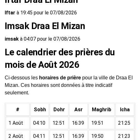
Iftar
à 19:45 pour le 07/08/2026
Imsak Draa El Mizan
imsak
à 04:07 pour le 07/08/2026
Le calendrier des prières du
mois de Août 2026
Ci-dessous les
horaires de prière
pour la ville de Draa El
Mizan. Ces horaires sont données à titre indicatif
seulement.
#
Sobh
Dohr
Asr
Maghrib
Icha
1 Août
04:10
12:51
16:39
19:51
21:25
2 Août
04:11
12:51
16:39
19:50
21:23