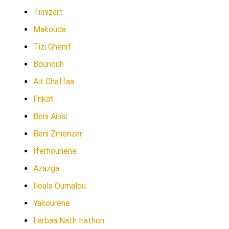
Timizart
Makouda
Tizi Ghenif
Bounouh
Ait Chaffaa
Frikat
Beni Aissi
Beni Zmenzer
Iferhounene
Azazga
Iloula Oumalou
Yakourene
Larbaa Nath Irathen