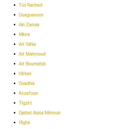
Tizi Rached
Ouaguenoun
Ain Zaouia
Mkira
Ait Yahia
Ait Mahmoud
Ait Boumehdi
Illilten
Ouadhia
Azzefoun
Tigzirt
Djebel Aissa Mimoun
Ifigha