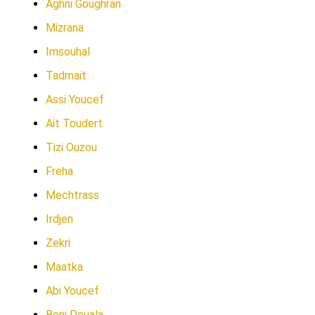
Aghni Goughran
Mizrana
Imsouhal
Tadmait
Assi Youcef
Ait Toudert
Tizi Ouzou
Freha
Mechtrass
Irdjen
Zekri
Maatka
Abi Youcef
Beni Douala