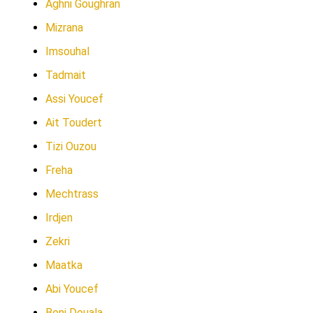
Aghni Goughran
Mizrana
Imsouhal
Tadmait
Assi Youcef
Ait Toudert
Tizi Ouzou
Freha
Mechtrass
Irdjen
Zekri
Maatka
Abi Youcef
Beni Douala