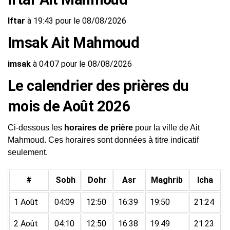
Iftar
à 19:43 pour le 08/08/2026
Imsak Ait Mahmoud
imsak
à 04:07 pour le 08/08/2026
Le calendrier des prières du
mois de Août 2026
Ci-dessous les
horaires de prière
pour la ville de Ait
Mahmoud. Ces horaires sont données à titre indicatif
seulement.
#
Sobh
Dohr
Asr
Maghrib
Icha
1 Août
04:09
12:50
16:39
19:50
21:24
2 Août
04:10
12:50
16:38
19:49
21:23