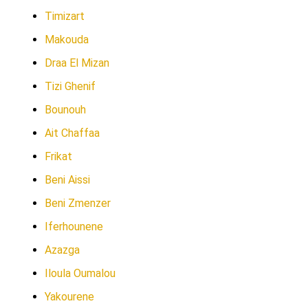
Timizart
Makouda
Draa El Mizan
Tizi Ghenif
Bounouh
Ait Chaffaa
Frikat
Beni Aissi
Beni Zmenzer
Iferhounene
Azazga
Iloula Oumalou
Yakourene