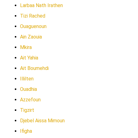
Larbaa Nath Irathen
Tizi Rached
Ouaguenoun
Ain Zaouia
Mkira
Ait Yahia
Ait Boumehdi
Illilten
Ouadhia
Azzefoun
Tigzirt
Djebel Aissa Mimoun
Ifigha