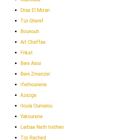
Draa El Mizan
Tizi Ghenif
Bounouh
Ait Chaffaa
Frikat
Beni Aissi
Beni Zmenzer
Iferhounene
Azazga
Iloula Oumalou
Yakourene
Larbaa Nath Irathen
Tizi Rached