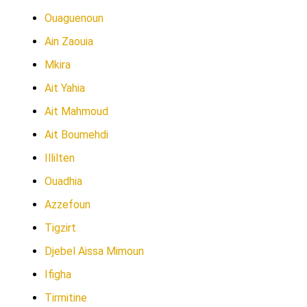
Ouaguenoun
Ain Zaouia
Mkira
Ait Yahia
Ait Mahmoud
Ait Boumehdi
Illilten
Ouadhia
Azzefoun
Tigzirt
Djebel Aissa Mimoun
Ifigha
Tirmitine