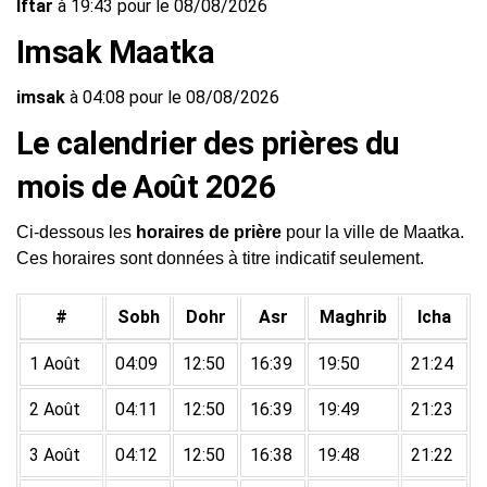
Iftar
à 19:43 pour le 08/08/2026
Imsak Maatka
imsak
à 04:08 pour le 08/08/2026
Le calendrier des prières du
mois de Août 2026
Ci-dessous les
horaires de prière
pour la ville de Maatka.
Ces horaires sont données à titre indicatif seulement.
#
Sobh
Dohr
Asr
Maghrib
Icha
1 Août
04:09
12:50
16:39
19:50
21:24
2 Août
04:11
12:50
16:39
19:49
21:23
3 Août
04:12
12:50
16:38
19:48
21:22