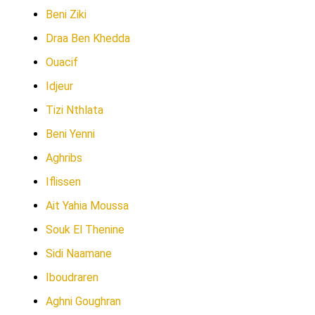
Beni Ziki
Draa Ben Khedda
Ouacif
Idjeur
Tizi Nthlata
Beni Yenni
Aghribs
Iflissen
Ait Yahia Moussa
Souk El Thenine
Sidi Naamane
Iboudraren
Aghni Goughran