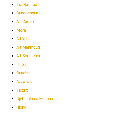
Tizi Rached
Ouaguenoun
Ain Zaouia
Mkira
Ait Yahia
Ait Mahmoud
Ait Boumehdi
Illilten
Ouadhia
Azzefoun
Tigzirt
Djebel Aissa Mimoun
Ifigha