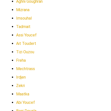
Aghni Goughran
Mizrana
Imsouhal
Tadmait
Assi Youcef
Ait Toudert
Tizi Ouzou
Freha
Mechtrass
Irdjen
Zekri
Maatka
Abi Youcef
Beni Douala