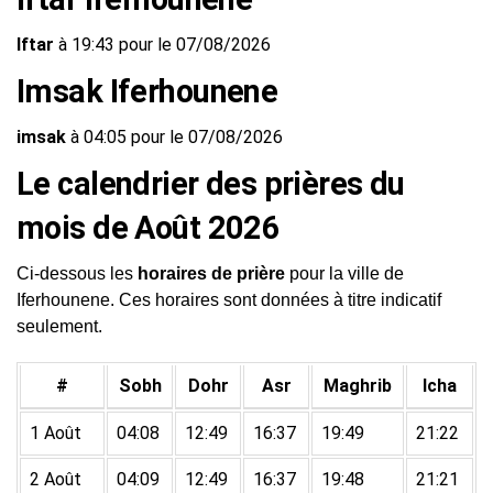
Iftar
à 19:43 pour le 07/08/2026
Imsak Iferhounene
imsak
à 04:05 pour le 07/08/2026
Le calendrier des prières du
mois de Août 2026
Ci-dessous les
horaires de prière
pour la ville de
Iferhounene. Ces horaires sont données à titre indicatif
seulement.
#
Sobh
Dohr
Asr
Maghrib
Icha
1 Août
04:08
12:49
16:37
19:49
21:22
2 Août
04:09
12:49
16:37
19:48
21:21