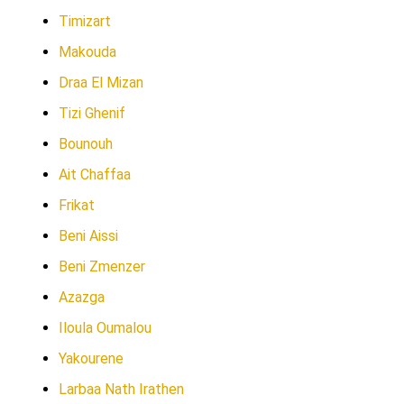
Timizart
Makouda
Draa El Mizan
Tizi Ghenif
Bounouh
Ait Chaffaa
Frikat
Beni Aissi
Beni Zmenzer
Azazga
Iloula Oumalou
Yakourene
Larbaa Nath Irathen