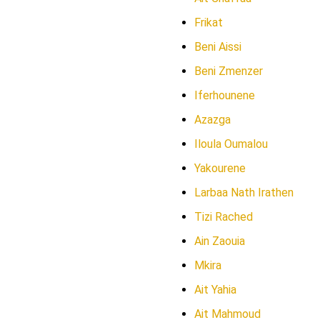
Frikat
Beni Aissi
Beni Zmenzer
Iferhounene
Azazga
Iloula Oumalou
Yakourene
Larbaa Nath Irathen
Tizi Rached
Ain Zaouia
Mkira
Ait Yahia
Ait Mahmoud