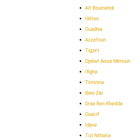
Ait Boumehdi
Illilten
Ouadhia
Azzefoun
Tigzirt
Djebel Aissa Mimoun
Ifigha
Tirmitine
Beni Ziki
Draa Ben Khedda
Ouacif
Idjeur
Tizi Nthlata