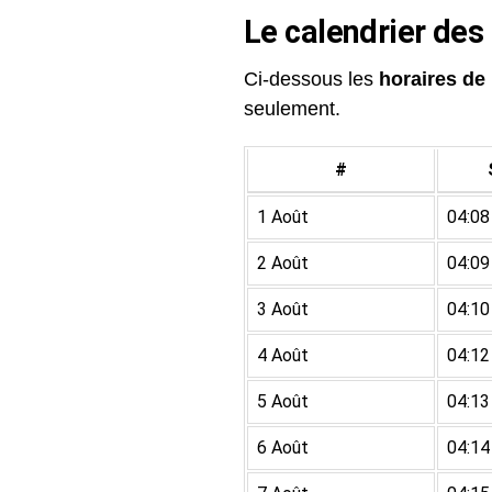
Le calendrier des
Ci-dessous les
horaires de 
seulement.
#
1 Août
04:08
2 Août
04:09
3 Août
04:10
4 Août
04:12
5 Août
04:13
6 Août
04:14