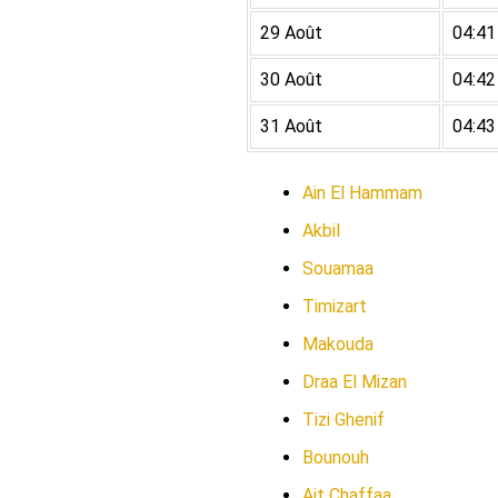
29 Août
04:41
30 Août
04:42
31 Août
04:43
Ain El Hammam
Akbil
Souamaa
Timizart
Makouda
Draa El Mizan
Tizi Ghenif
Bounouh
Ait Chaffaa