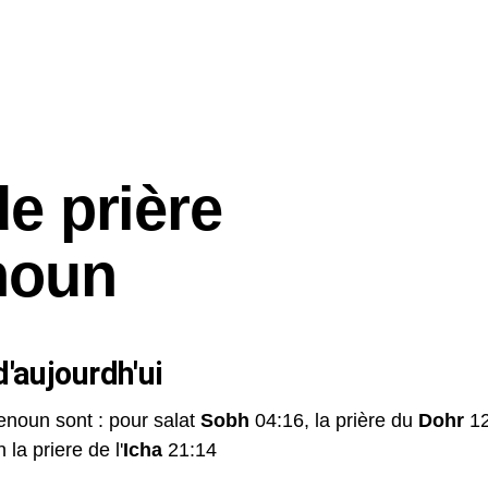
de prière
noun
'aujourdh'ui
enoun sont : pour salat
Sobh
04:16, la prière du
Dohr
12
 la priere de l'
Icha
21:14