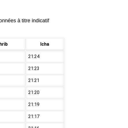
nées à titre indicatif
rib
Icha
21:24
21:23
21:21
21:20
21:19
21:17