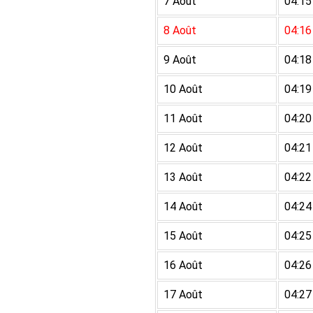
7 Août
04:15
8 Août
04:16
9 Août
04:18
10 Août
04:19
11 Août
04:20
12 Août
04:21
13 Août
04:22
14 Août
04:24
15 Août
04:25
16 Août
04:26
17 Août
04:27