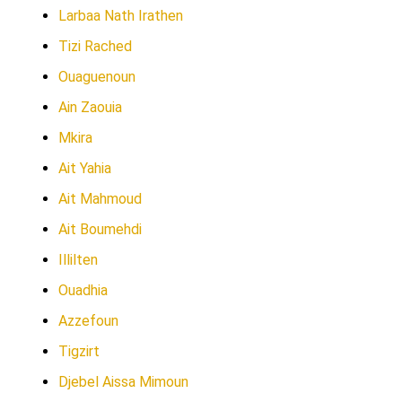
Larbaa Nath Irathen
Tizi Rached
Ouaguenoun
Ain Zaouia
Mkira
Ait Yahia
Ait Mahmoud
Ait Boumehdi
Illilten
Ouadhia
Azzefoun
Tigzirt
Djebel Aissa Mimoun