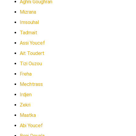
Aghni Goughran
Mizrana
Imsouhal
Tadmait
Assi Youcef
Ait Toudert
Tizi Ouzou
Freha
Mechtrass
Irdjen
Zekri
Maatka
Abi Youcef
Beni Douala