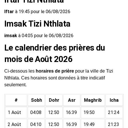
Iftar
à 19:45 pour le 06/08/2026
Imsak Tizi Nthlata
imsak
à 04:05 pour le 06/08/2026
Le calendrier des prières du
mois de Août 2026
Ci-dessous les
horaires de prière
pour la ville de Tizi
Nthlata. Ces horaires sont données à titre indicatif
seulement.
#
Sobh
Dohr
Asr
Maghrib
Icha
1 Août
04:08
12:50
16:39
19:50
21:24
2 Août
04:10
12:50
16:39
19:49
21:23