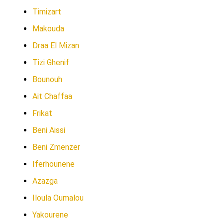
Timizart
Makouda
Draa El Mizan
Tizi Ghenif
Bounouh
Ait Chaffaa
Frikat
Beni Aissi
Beni Zmenzer
Iferhounene
Azazga
Iloula Oumalou
Yakourene