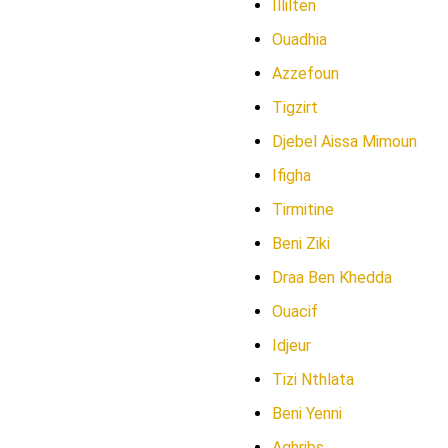
Illilten
Ouadhia
Azzefoun
Tigzirt
Djebel Aissa Mimoun
Ifigha
Tirmitine
Beni Ziki
Draa Ben Khedda
Ouacif
Idjeur
Tizi Nthlata
Beni Yenni
Aghribs