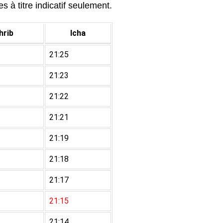
 à titre indicatif seulement.
rib
Icha
21:25
21:23
21:22
21:21
21:19
21:18
21:17
21:15
21:14