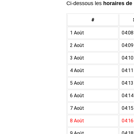
Ci-dessous les
horaires de 
#
1 Août
04:08
2 Août
04:09
3 Août
04:10
4 Août
04:11
5 Août
04:13
6 Août
04:14
7 Août
04:15
8 Août
04:16
9 Août
04:18