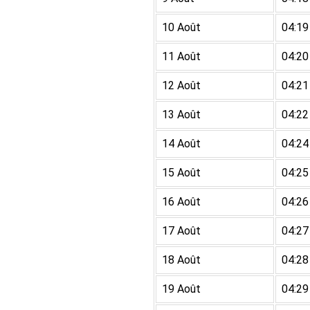
10 Août
04:19
11 Août
04:20
12 Août
04:21
13 Août
04:22
14 Août
04:24
15 Août
04:25
16 Août
04:26
17 Août
04:27
18 Août
04:28
19 Août
04:29