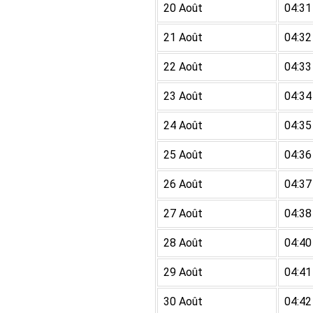
20 Août
04:31
21 Août
04:32
22 Août
04:33
23 Août
04:34
24 Août
04:35
25 Août
04:36
26 Août
04:37
27 Août
04:38
28 Août
04:40
29 Août
04:41
30 Août
04:42