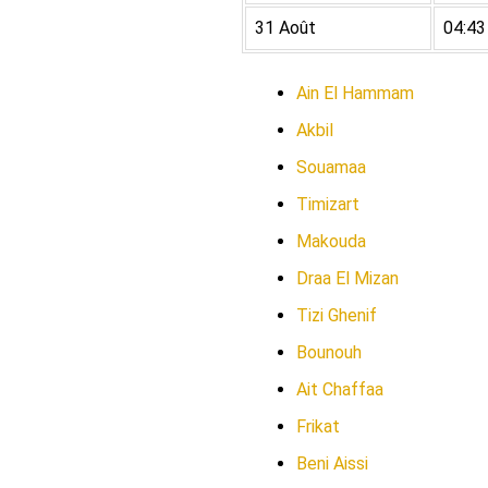
31 Août
04:43
Ain El Hammam
Akbil
Souamaa
Timizart
Makouda
Draa El Mizan
Tizi Ghenif
Bounouh
Ait Chaffaa
Frikat
Beni Aissi