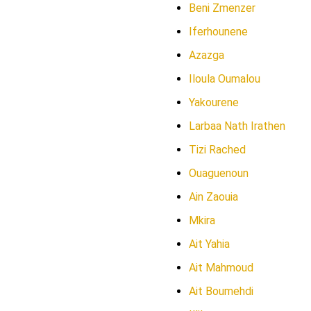
Beni Zmenzer
Iferhounene
Azazga
Iloula Oumalou
Yakourene
Larbaa Nath Irathen
Tizi Rached
Ouaguenoun
Ain Zaouia
Mkira
Ait Yahia
Ait Mahmoud
Ait Boumehdi