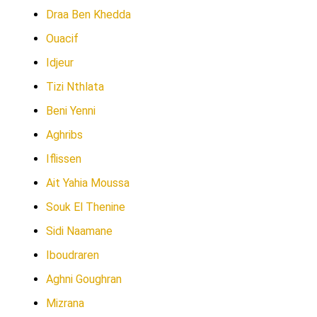
Draa Ben Khedda
Ouacif
Idjeur
Tizi Nthlata
Beni Yenni
Aghribs
Iflissen
Ait Yahia Moussa
Souk El Thenine
Sidi Naamane
Iboudraren
Aghni Goughran
Mizrana