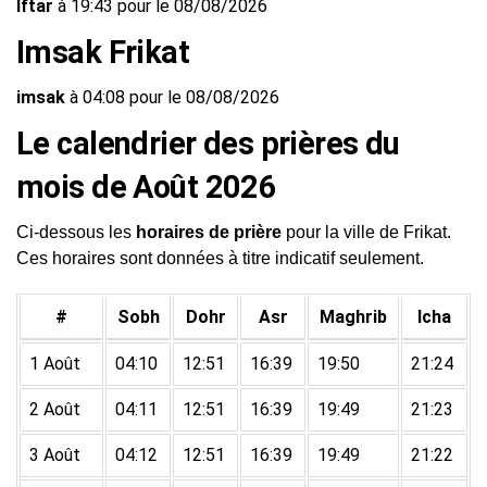
Iftar
à 19:43 pour le 08/08/2026
Imsak Frikat
imsak
à 04:08 pour le 08/08/2026
Le calendrier des prières du
mois de Août 2026
Ci-dessous les
horaires de prière
pour la ville de Frikat.
Ces horaires sont données à titre indicatif seulement.
#
Sobh
Dohr
Asr
Maghrib
Icha
1 Août
04:10
12:51
16:39
19:50
21:24
2 Août
04:11
12:51
16:39
19:49
21:23
3 Août
04:12
12:51
16:39
19:49
21:22