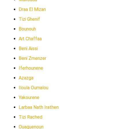
Draa El Mizan
Tizi Ghenif
Bounouh
Ait Chaffaa
Beni Aissi
Beni Zmenzer
Iferhounene
Azazga
Iloula Oumalou
Yakourene
Larbaa Nath Irathen
Tizi Rached
Ouaguenoun