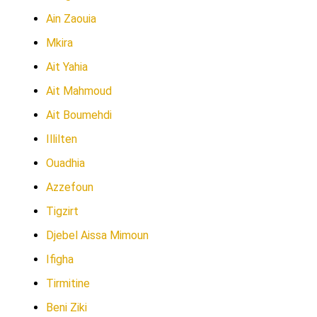
Ain Zaouia
Mkira
Ait Yahia
Ait Mahmoud
Ait Boumehdi
Illilten
Ouadhia
Azzefoun
Tigzirt
Djebel Aissa Mimoun
Ifigha
Tirmitine
Beni Ziki