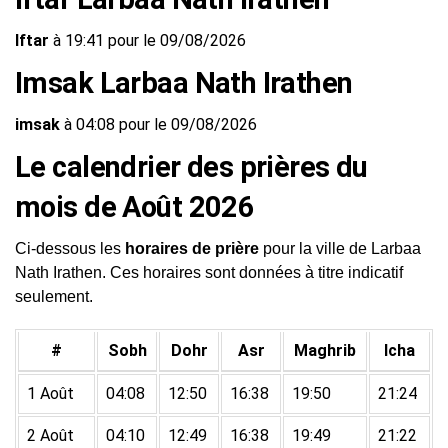
Iftar
à 19:41 pour le 09/08/2026
Imsak Larbaa Nath Irathen
imsak
à 04:08 pour le 09/08/2026
Le calendrier des prières du
mois de Août 2026
Ci-dessous les
horaires de prière
pour la ville de Larbaa
Nath Irathen. Ces horaires sont données à titre indicatif
seulement.
#
Sobh
Dohr
Asr
Maghrib
Icha
1 Août
04:08
12:50
16:38
19:50
21:24
2 Août
04:10
12:49
16:38
19:49
21:22