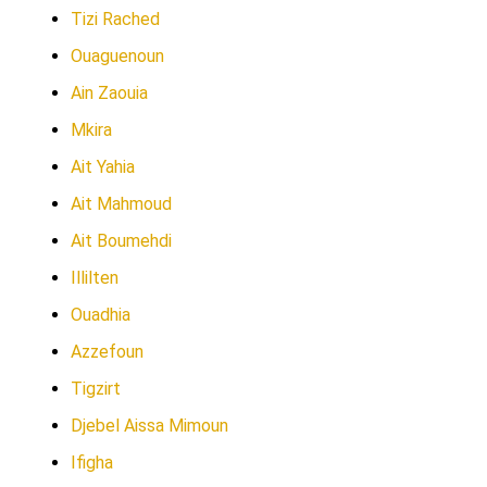
Tizi Rached
Ouaguenoun
Ain Zaouia
Mkira
Ait Yahia
Ait Mahmoud
Ait Boumehdi
Illilten
Ouadhia
Azzefoun
Tigzirt
Djebel Aissa Mimoun
Ifigha