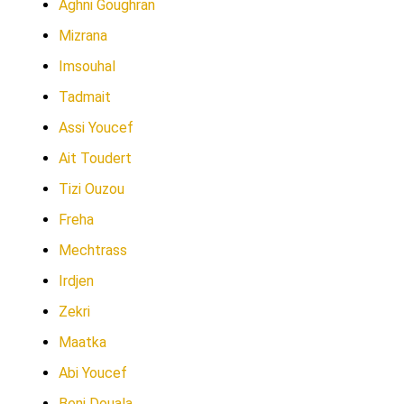
Aghni Goughran
Mizrana
Imsouhal
Tadmait
Assi Youcef
Ait Toudert
Tizi Ouzou
Freha
Mechtrass
Irdjen
Zekri
Maatka
Abi Youcef
Beni Douala