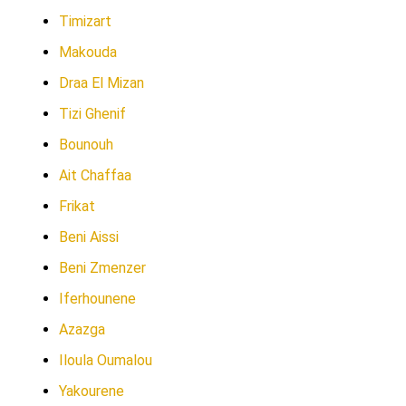
Timizart
Makouda
Draa El Mizan
Tizi Ghenif
Bounouh
Ait Chaffaa
Frikat
Beni Aissi
Beni Zmenzer
Iferhounene
Azazga
Iloula Oumalou
Yakourene