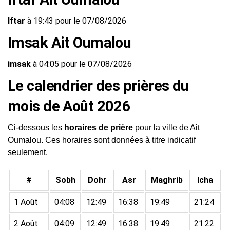
Iftar
à 19:43 pour le 07/08/2026
Imsak Ait Oumalou
imsak
à 04:05 pour le 07/08/2026
Le calendrier des prières du
mois de Août 2026
Ci-dessous les
horaires de prière
pour la ville de Ait
Oumalou. Ces horaires sont données à titre indicatif
seulement.
#
Sobh
Dohr
Asr
Maghrib
Icha
1 Août
04:08
12:49
16:38
19:49
21:24
2 Août
04:09
12:49
16:38
19:49
21:22