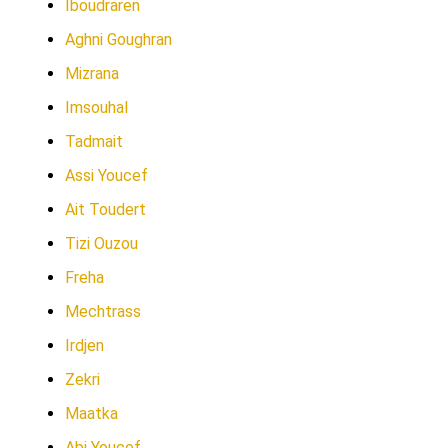
Iboudraren
Aghni Goughran
Mizrana
Imsouhal
Tadmait
Assi Youcef
Ait Toudert
Tizi Ouzou
Freha
Mechtrass
Irdjen
Zekri
Maatka
Abi Youcef