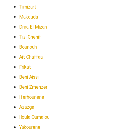
Timizart
Makouda
Draa El Mizan
Tizi Ghenif
Bounouh
Ait Chaffaa
Frikat
Beni Aissi
Beni Zmenzer
Iferhounene
Azazga
Iloula Oumalou
Yakourene