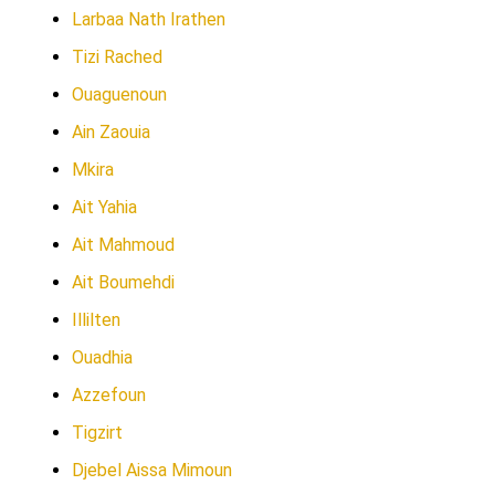
Larbaa Nath Irathen
Tizi Rached
Ouaguenoun
Ain Zaouia
Mkira
Ait Yahia
Ait Mahmoud
Ait Boumehdi
Illilten
Ouadhia
Azzefoun
Tigzirt
Djebel Aissa Mimoun