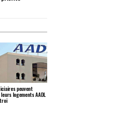
iciaires peuvent
 leurs logements AADL
troi