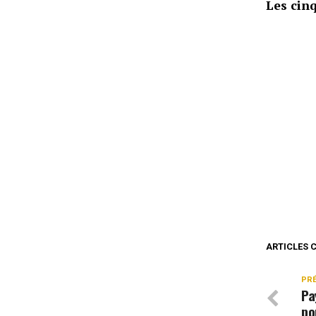
Les cin
ARTICLES 
PR
Pa
po