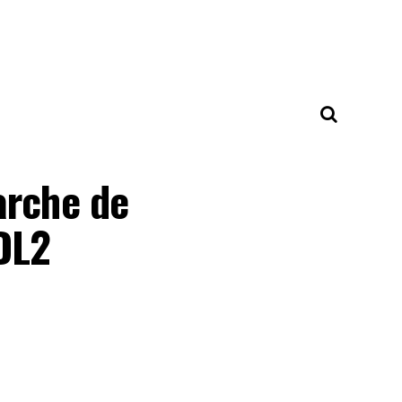
arche de
DL2