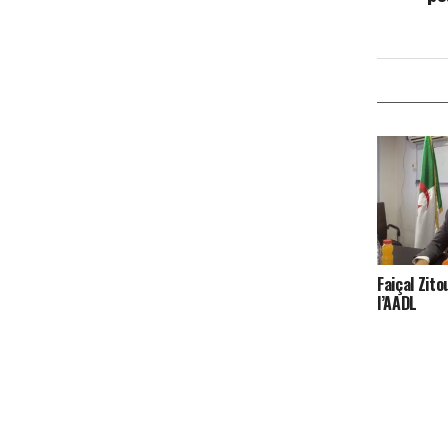
Faiçal Zito
l’AADL