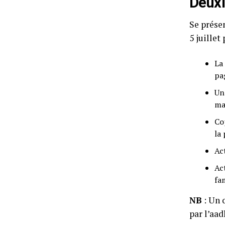
Deux
Se présen
5 juillet
La
pa
Un
ma
Co
la
Ac
Ac
fa
NB
: Un 
par l’aad