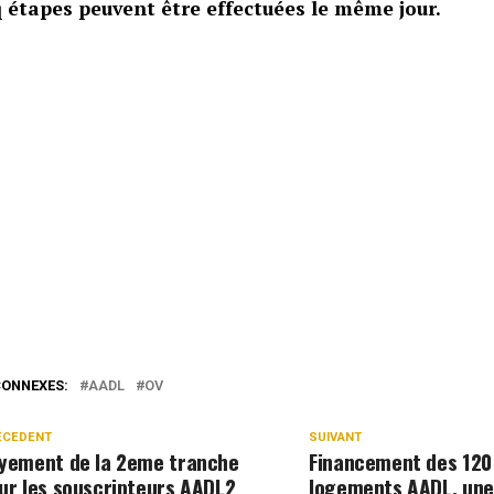
q étapes peuvent être effectuées le même jour.
CONNEXES:
AADL
OV
ÉCEDENT
SUIVANT
yement de la 2eme tranche
Financement des 120
ur les souscripteurs AADL2
logements AADL, une 