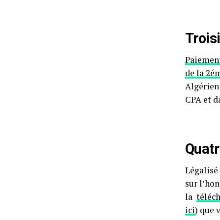
Trois
Paiemen
de la 2é
Algérien
CPA et da
Quatr
Légalisé 
sur l’hon
la
téléc
ici
) que 