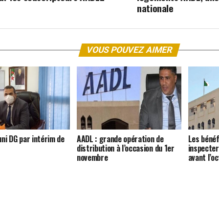
nationale
VOUS POUVEZ AIMER
uni DG par intérim de
AADL : grande opération de
Les bénéf
distribution à l’occasion du 1er
inspecter
novembre
avant l’oc