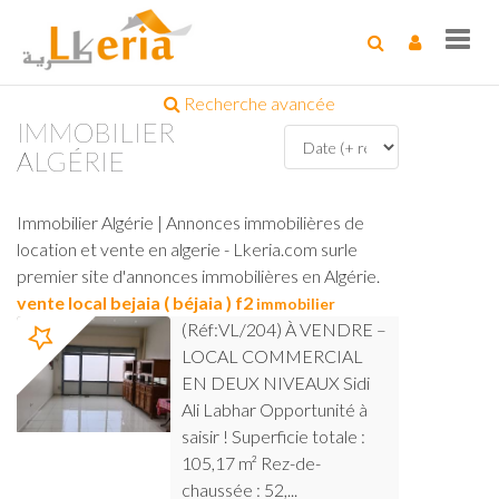
Toggl
navig
Recherche avancée
IMMOBILIER
ALGÉRIE
Immobilier Algérie | Annonces immobilières de
location et vente en algerie - Lkeria.com surle
premier site d'annonces immobilières en Algérie.
vente local bejaia ( béjaia ) f2
immobilier
(Réf:VL/204) À VENDRE –
LOCAL COMMERCIAL
EN DEUX NIVEAUX Sidi
Ali Labhar Opportunité à
saisir ! Superficie totale :
105,17 m² Rez-de-
chaussée : 52,...