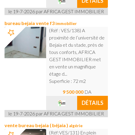
DÉTAILS
le 19-7-2026 par AFRICA GEST IMMOBILIER
bureau bejaia vente f3
immobilier
(Réf : VES/138) A
proximité de l’université de
Bejaia et du stade, près de
tous conforts, AFRICA
GEST IMMOBILIER met
en vente un magnifique
étage d...
Superficie : 72 m2
9 500 000
DA
DÉTAILS
le 19-7-2026 par AFRICA GEST IMMOBILIER
vente bureau bejaia ( béjaia )
algérie
(Réf:VES/131) En plein