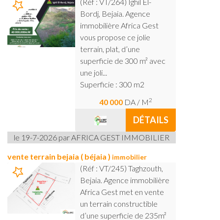
(Réf : VT/264) Ighil El-
Bordj, Bejaia. Agence
immobilière Africa Gest
vous propose ce jolie
terrain, plat, d’une
superficie de 300 m² avec
une joli...
Superficie : 300 m2
2
40 000
DA
/ M
DÉTAILS
le 19-7-2026 par AFRICA GEST IMMOBILIER
vente terrain bejaia ( béjaia )
immobilier
(Réf : VT/245) Taghzouth,
Bejaia. Agence immobilière
Africa Gest met en vente
un terrain constructible
d’une superficie de 235m²