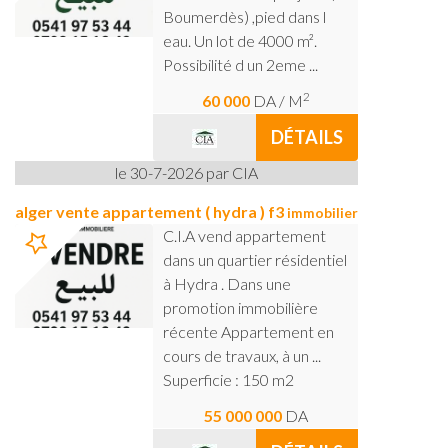
Boumerdès) ,pied dans l
eau. Un lot de 4000 m².
Possibilité d un 2eme ...
2
60 000
DA
/ M
DÉTAILS
le 30-7-2026 par CIA
alger vente appartement ( hydra ) f3
immobilier
C.I.A vend appartement
dans un quartier résidentiel
à Hydra . Dans une
promotion immobilière
récente Appartement en
cours de travaux, à un ...
Superficie : 150 m2
55 000 000
DA