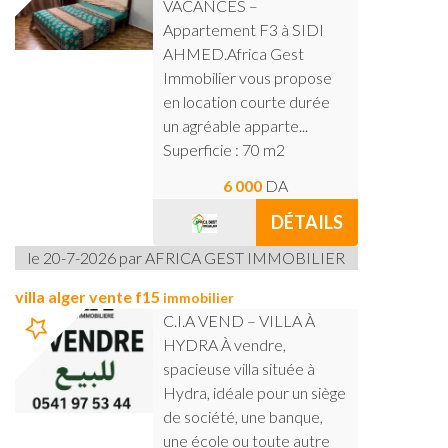
VACANCES –
Appartement F3 à SIDI
AHMED.Africa Gest
Immobilier vous propose
en location courte durée
un agréable apparte...
Superficie : 70 m2
6 000
DA
DÉTAILS
le 20-7-2026 par AFRICA GEST IMMOBILIER
villa alger vente f15
immobilier
C.I.A VEND – VILLA À
HYDRA À vendre,
spacieuse villa située à
Hydra, idéale pour un siège
de société, une banque,
une école ou toute autre