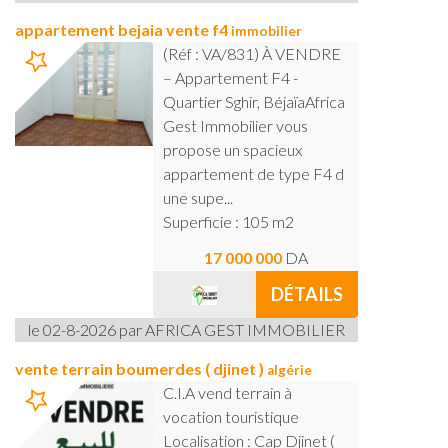
appartement bejaia vente f4
immobilier
(Réf : VA/831) À VENDRE
– Appartement F4 -
Quartier Sghir, BéjaïaAfrica
Gest Immobilier vous
propose un spacieux
appartement de type F4 d
une supe...
Superficie : 105 m2
17 000 000
DA
DÉTAILS
le 02-8-2026 par AFRICA GEST IMMOBILIER
vente terrain boumerdes ( djinet )
algérie
C.I.A vend terrain à
vocation touristique
Localisation : Cap Djinet (