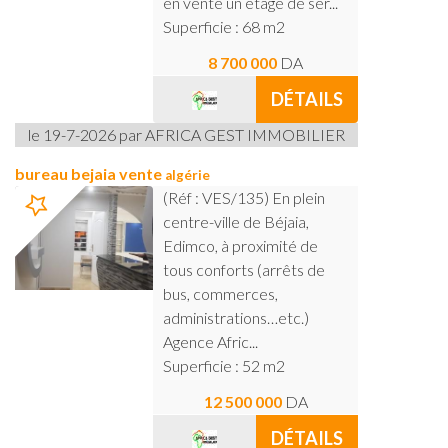
en vente un étage de ser...
Superficie : 68 m2
8 700 000
DA
DÉTAILS
le 19-7-2026 par AFRICA GEST IMMOBILIER
bureau bejaia vente
algérie
(Réf : VES/135) En plein
centre-ville de Béjaia,
Edimco, à proximité de
tous conforts (arrêts de
bus, commerces,
administrations…etc.)
Agence Afric...
Superficie : 52 m2
12 500 000
DA
DÉTAILS