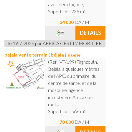
avec deux façade, ...
Superficie : 235 m2
2
34 000
DA
/ M
DÉTAILS
le 19-7-2026 par AFRICA GEST IMMOBILIER
bejaia vente terrain ( béjaia )
algérie
(Réf : VT/199) Taghzouth,
Béjaia, à quelques mètres
de l’APC, du primaire, du
centre de santé, et de la
mosquée, agence
immobilière Africa Gest
met...
Superficie : 566 m2
2
70 000
DA
/ M