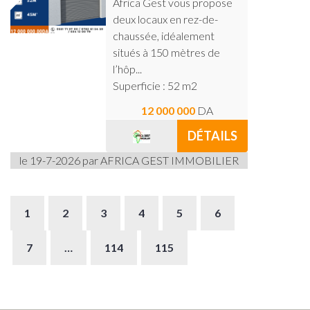
Africa Gest vous propose
deux locaux en rez-de-
chaussée, idéalement
situés à 150 mètres de
l’hôp...
Superficie : 52 m2
12 000 000
DA
DÉTAILS
le 19-7-2026 par AFRICA GEST IMMOBILIER
1
2
3
4
5
6
7
…
114
115