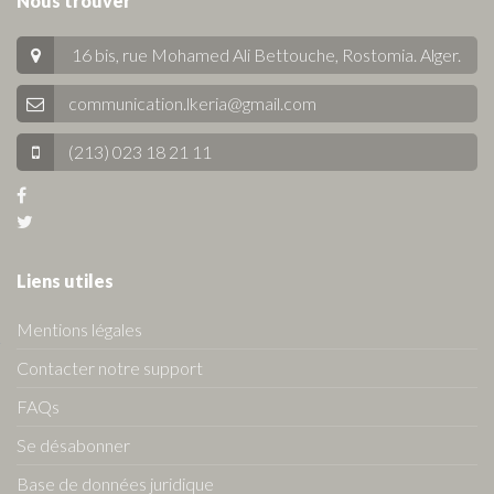
Nous trouver
16 bis, rue Mohamed Ali Bettouche, Rostomia.
Alger
.
communication.lkeria@gmail.com
(213) 023 18 21 11
Liens utiles
Mentions légales
Contacter notre support
FAQs
Se désabonner
Base de données juridique