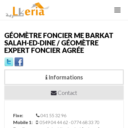
Toggl
navig
GÉOMÈTRE FONCIER ME BARKAT
SALAH-ED-DINE / GÉOMÈTRE
EXPERT FONCIER AGRÉE
Informations
Contact
Fixe:
041 55 32 96
Mobile 1:
0549 04 44 62 - 0774 68 33 70