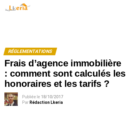
Warning
: Undefined array key "id_user" in
/home/lkeria/public_html/model-amp.php
on line
127
RÉGLEMENTATIONS
Frais d’agence immobilière
: comment sont calculés les
honoraires et les tarifs ?
Publiée
le
18/10/2017
Par
Rédaction Lkeria