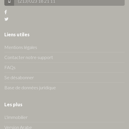
(213) 023 18 21 11
Liens utiles
Mentions légales
Contacter notre support
FAQs
Se désabonner
Base de données juridique
Les plus
L'immobilier
Version Arabe