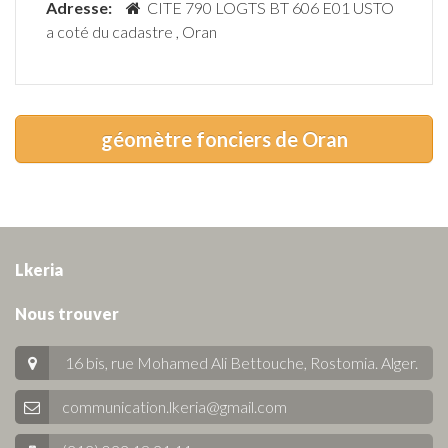
Adresse:
CITE 790 LOGTS BT 606 E01 USTO
a coté du cadastre , Oran
géomètre fonciers de Oran
Lkeria
Nous trouver
16 bis, rue Mohamed Ali Bettouche, Rostomia.
Alger
.
communication.lkeria@gmail.com