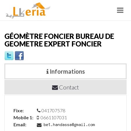
Toggl
navig
GÉOMÈTRE FONCIER BUREAU DE
GEOMETRE EXPERT FONCIER
Informations
Contact
Fixe:
041707578
Mobile 1:
0661107031
Email: