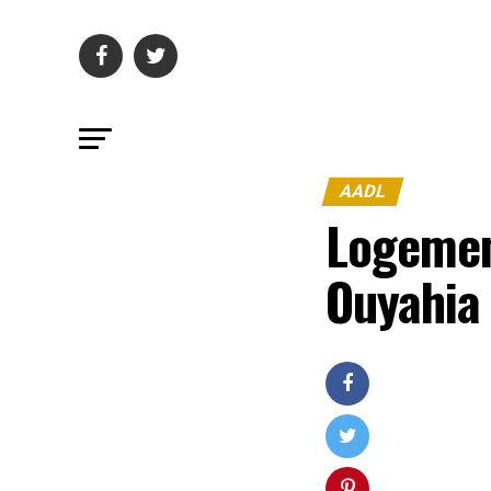
AADL
Logement
Ouyahia