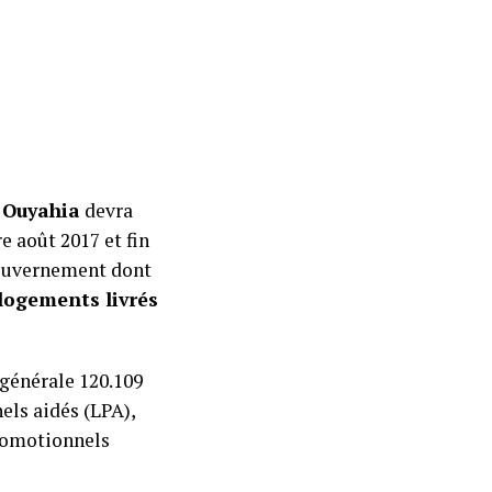
Ouyahia
devra
e août 2017 et fin
 gouvernement dont
logements livrés
générale 120.109
els aidés (LPA),
romotionnels