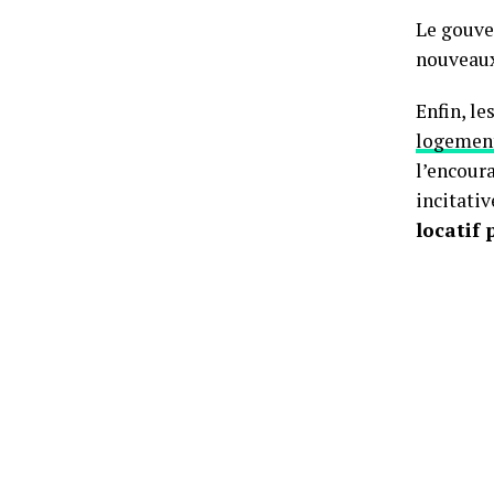
Le gouve
nouveau
Enfin, l
logemen
l’encour
incitati
locatif