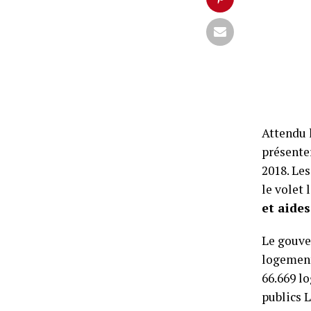
Attendu 
présenter
2018. Le
le volet 
et aides
Le gouve
logement
66.669 l
publics L