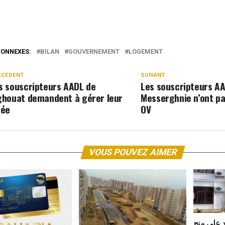
CONNEXES:
BILAN
GOUVERNEMENT
LOGEMENT
ÉCEDENT
SUIVANT
s souscripteurs AADL de
Les souscripteurs A
ghouat demandent à gérer leur
Messerghnie n’ont pas
tée
OV
VOUS POUVEZ AIMER
د على منح