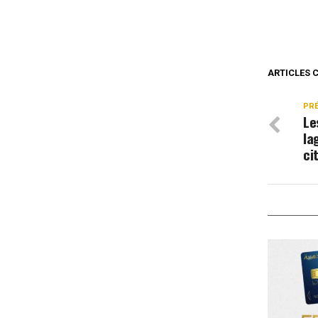
ARTICLES 
PR
Le
la
ci