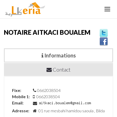
Toggl
navig
NOTAIRE AITKACI BOUALEM
Informations
Contact
Fixe:
0662038504
Mobile 1:
0662038504
Email:
Adresse:
01 rue mesbahi hamidou saoula , Blida