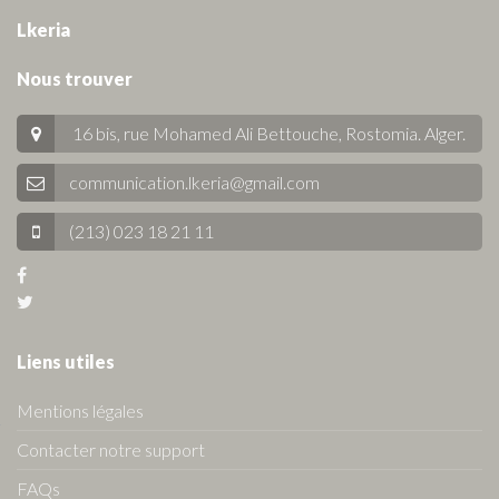
Lkeria
Nous trouver
16 bis, rue Mohamed Ali Bettouche, Rostomia.
Alger
.
communication.lkeria@gmail.com
(213) 023 18 21 11
Liens utiles
Mentions légales
Contacter notre support
FAQs