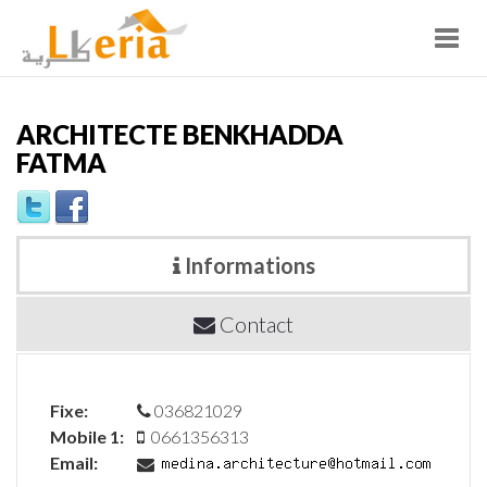
Toggl
navig
ARCHITECTE BENKHADDA
FATMA
Informations
Contact
Fixe:
036821029
Mobile 1:
0661356313
Email: