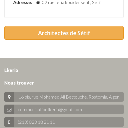
Adresse:
02 rue feria kouider setif , Sétif
Architectes de Sétif
Lkeria
Nous trouver
16 bis, rue Mohamed Ali Bettouche, Rostomia.
Alger
.
communication.lkeria@gmail.com
(213) 023 18 21 11