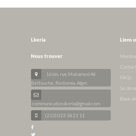
Lkeria
Liens u
Nous trouver
Mention
Contact
16 bis, rue Mohamed Ali
FAQs
Bettouche, Rostomia.
Alger
.
Se dés
Base de
communication.lkeria@gmail.com
(213) 023 18 21 11