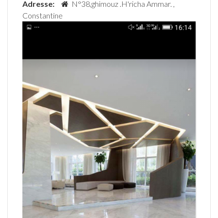
Adresse:
N°38,ghimouz .H'richa Ammar. ,
Constantine