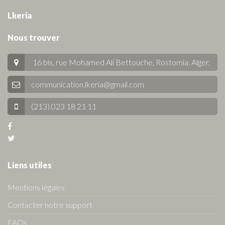
Lkeria
Nous trouver
16 bis, rue Mohamed Ali Bettouche, Rostomia.
Alger
.
communication.lkeria@gmail.com
(213) 023 18 21 11
Liens utiles
Mentions légales
Contacter notre support
FAQs