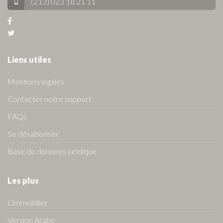
(213) 023 18 21 11
Liens utiles
Mentions légales
Contacter notre support
FAQs
Se désabonner
Base de données juridique
Les plus
L'immobilier
Version Arabe