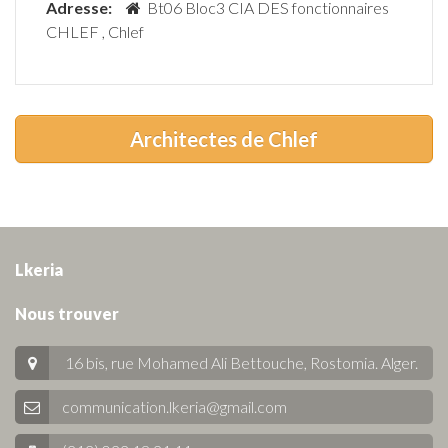
Adresse:
Bt06 Bloc3 CIA DES fonctionnaires
CHLEF , Chlef
Architectes de Chlef
Lkeria
Nous trouver
16 bis, rue Mohamed Ali Bettouche, Rostomia.
Alger
.
communication.lkeria@gmail.com