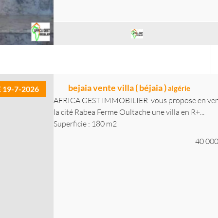
bejaia vente villa ( béjaia )
algérie
E 19-7-2026
AFRICA GEST IMMOBILIER vous propose en vente a
la cité Rabea Ferme Oultache une villa en R+...
Superficie : 180 m2
40 000