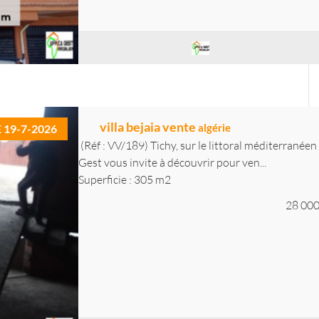
villa bejaia vente
algérie
E 19-7-2026
(Réf : VV/189) Tichy, sur le littoral méditerranéen
Gest vous invite à découvrir pour ven...
Superficie : 305 m2
28 000