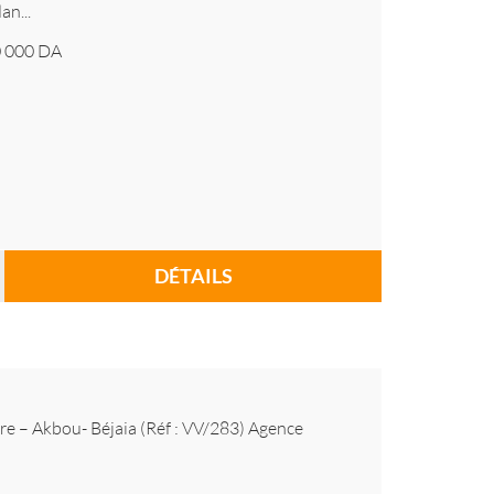
an...
 000
DA
DÉTAILS
re – Akbou- Béjaia (Réf : VV/283) Agence