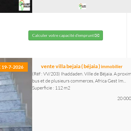
Calculer votre capacité d'emprunt
vente villa bejaia ( béjaia )
immobilier
E 19-7-2026
(Réf : VV/203) Ihaddaden. Ville de Béjaia. A proxim
bus et de plusieurs commerces, Africa Gest Im...
Superficie : 112 m2
20 000