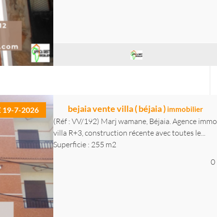
bejaia vente villa ( béjaia )
immobilier
E 19-7-2026
(Réf : VV/192) Marj wamane, Béjaia. Agence immob
villa R+3, construction récente avec toutes le...
Superficie : 255 m2
0