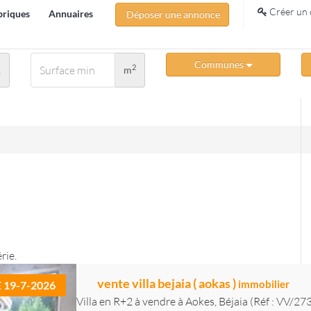
Créer un 
briques
Annuaires
Déposer une annonce
Communes
2
A
m
rie.
vente villa bejaia ( aokas )
immobilier
E 19-7-2026
Villa en R+2 à vendre à Aokes, Béjaia (Réf : VV/27