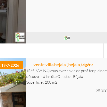
vente villa bejaia ( béjaia )
algérie
E 19-7-2026
(Réf : VV/194)Vous avez envie de profiter pleinemen
découvrir, à la côte Ouest de Béjaia...
Superficie : 200 m2
28 000