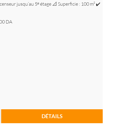
censeur jusqu’au 5ᵉ étage 📐 Superficie : 100 m² ✔️
00
DA
DÉTAILS