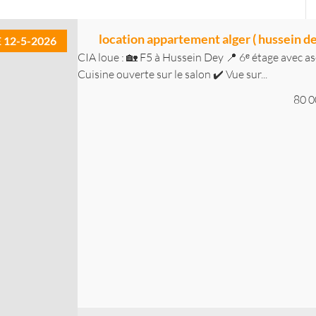
location appartement alger ( hussein de
E 12-5-2026
CIA loue : 🏡 F5 à Hussein Dey 📍 6ᵉ étage avec as
Cuisine ouverte sur le salon ✔️ Vue sur...
80 0