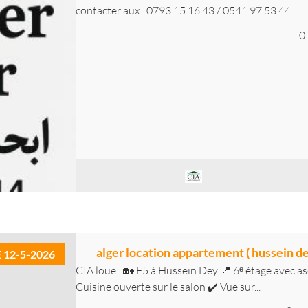
contacter aux : 0793 15 16 43 / 0541 97 53 44 ...
0
alger location appartement ( hussein de
E 12-5-2026
CIA loue : 🏡 F5 à Hussein Dey 📍 6ᵉ étage avec as
Cuisine ouverte sur le salon ✔️ Vue sur...