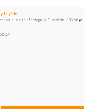
y )
algérie
censeur jusqu’au 5ᵉ étage 📐 Superficie : 100 m² ✔️
00
DA