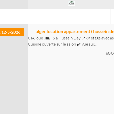
alger location appartement ( hussein de
E 12-5-2026
CIA loue : 🏡 F5 à Hussein Dey 📍 6ᵉ étage avec as
Cuisine ouverte sur le salon ✔️ Vue sur...
80 0