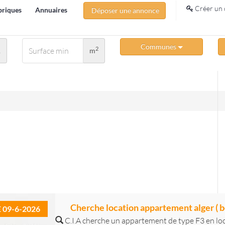
Créer un 
briques
Annuaires
Déposer une annonce
Communes
2
A
m
Cherche location appartement alger ( b
E 09-6-2026
C.I.A cherche un appartement de type F3 en lo