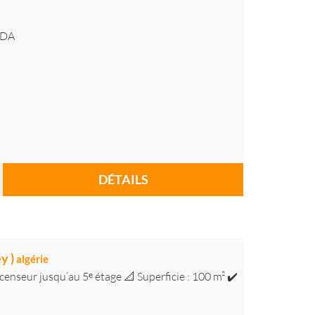
DA
DÉTAILS
y )
algérie
censeur jusqu’au 5ᵉ étage 📐 Superficie : 100 m² ✔️