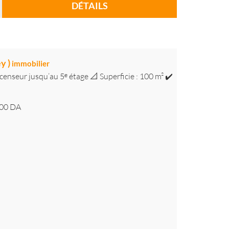
DÉTAILS
y )
immobilier
censeur jusqu’au 5ᵉ étage 📐 Superficie : 100 m² ✔️
00
DA