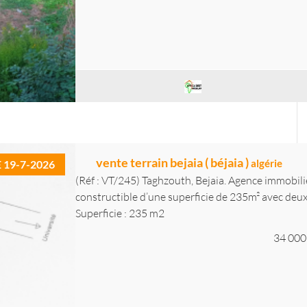
vente terrain bejaia ( béjaia )
algérie
E 19-7-2026
(Réf : VT/245) Taghzouth, Bejaia. Agence immobili
constructible d’une superficie de 235m² avec deux f
Superficie : 235 m2
34 000