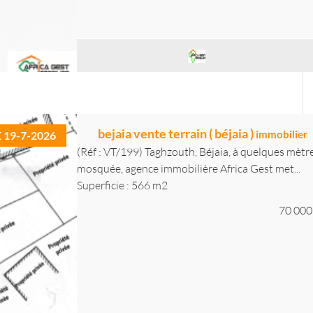
bejaia vente terrain ( béjaia )
immobilier
E 19-7-2026
(Réf : VT/199) Taghzouth, Béjaia, à quelques mètres
mosquée, agence immobilière Africa Gest met...
Superficie : 566 m2
70 000