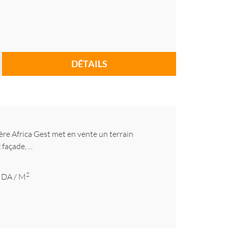
DÉTAILS
ère Africa Gest met en vente un terrain
açade, ...
2
DA
/ M