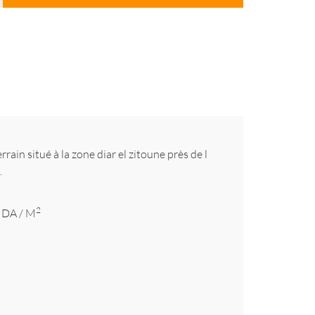
in situé à la zone diar el zitoune près de l
.
2
DA
/ M