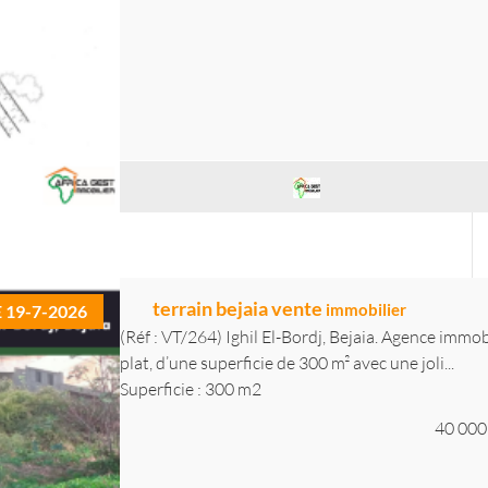
terrain bejaia vente
immobilier
E 19-7-2026
(Réf : VT/264) Ighil El-Bordj, Bejaia. Agence immob
plat, d’une superficie de 300 m² avec une joli...
Superficie : 300 m2
40 000