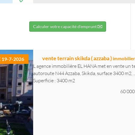
Calculer votre capacité d'emprunt
vente terrain skikda ( azzaba )
immobilier
E 19-7-2026
L agence immobilière EL HANA met en vente un terra
autoroute N44 Azzaba, Skikda, surface 3400 m2, ..
Superficie : 3400 m2
60 000