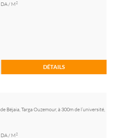
2
DA
/ M
DÉTAILS
e de Béjaia, Targa Ouzemour, à 300m de l’université,
2
DA
/ M