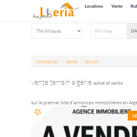
Locations
Vente
Ru
D
Immobilier
Vente
terrain
vente terrain algérie
achat et vente
sur le premier site d'annonces immobilières en Algé
L