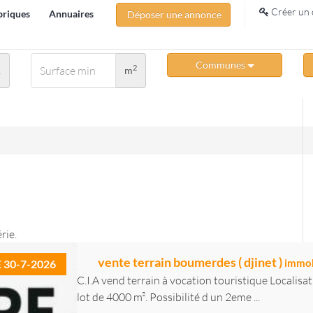
Créer un 
briques
Annuaires
Déposer une annonce
Communes
2
A
m
rie.
vente terrain boumerdes ( djinet )
immob
E 30-7-2026
C.I.A vend terrain à vocation touristique Localisa
lot de 4000 m². Possibilité d un 2eme ...