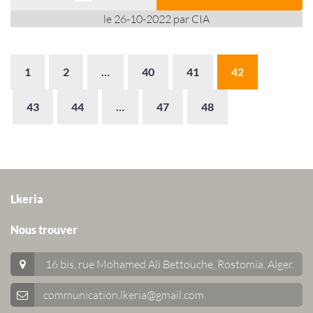
le 26-10-2022 par CIA
1
2
…
40
41
42
43
44
…
47
48
Lkeria
Nous trouver
16 bis, rue Mohamed Ali Bettouche, Rostomia.
Alger
.
communication.lkeria@gmail.com