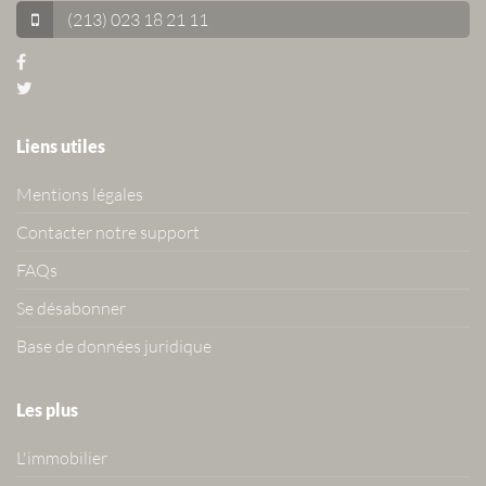
(213) 023 18 21 11
Liens utiles
Mentions légales
Contacter notre support
FAQs
Se désabonner
Base de données juridique
Les plus
L'immobilier