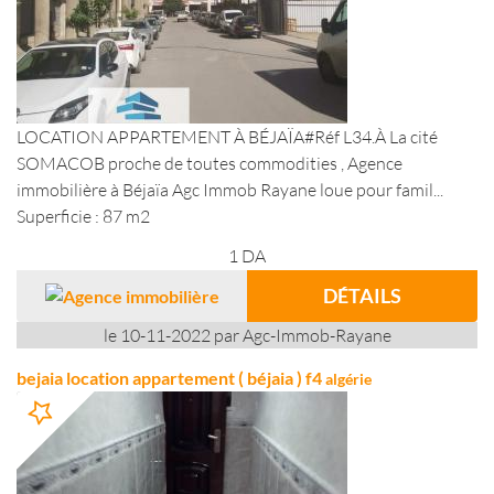
LOCATION APPARTEMENT À BÉJAÏA#Réf L34.À La cité
SOMACOB proche de toutes commodities , Agence
immobilière à Béjaïa Agc Immob Rayane loue pour famil...
Superficie : 87 m2
1
DA
DÉTAILS
le 10-11-2022 par Agc-Immob-Rayane
bejaia location appartement ( béjaia ) f4
algérie