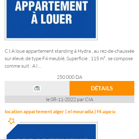
C.I.A loue appartement standing à Hydra , au rez-de-chaussée
sur élevé, de type F4 meublé, Superficie : 115 m² , se compose
comme suit : A l ...
250 000
DA
DÉTAILS
le 08-11-2022 par CIA
location appartement alger ( el mouradia ) f4
algérie