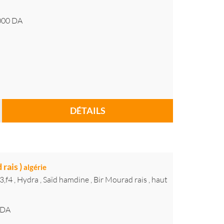
000
DA
DÉTAILS
 rais )
algérie
f4 , Hydra , Saïd hamdine , Bir Mourad rais , haut
DA