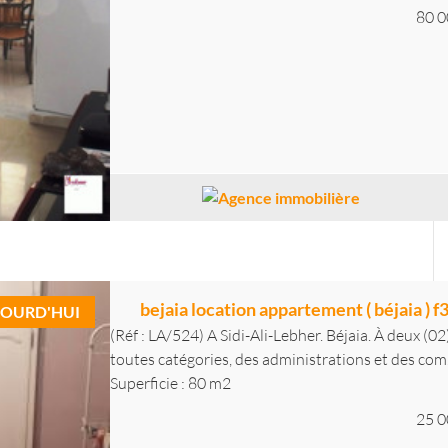
80 0
bejaia location appartement ( béjaia ) f
OURD'HUI
(Réf : LA/524) A Sidi-Ali-Lebher. Béjaia. À deux (0
toutes catégories, des administrations et des com.
Superficie : 80 m2
25 0