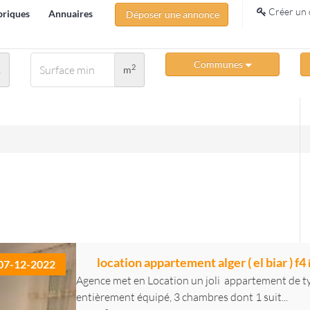
Créer un 
briques
Annuaires
Déposer une annonce
Communes
2
A
m
location appartement alger ( el biar ) f4
07-12-2022
Agence met en Location un joli appartement de ty
entièrement équipé, 3 chambres dont 1 suit...