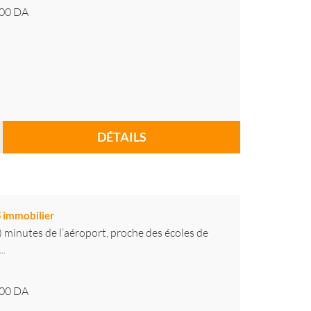
00
DA
DÉTAILS
3
immobilier
2) minutes de l’aéroport, proche des écoles de
..
00
DA