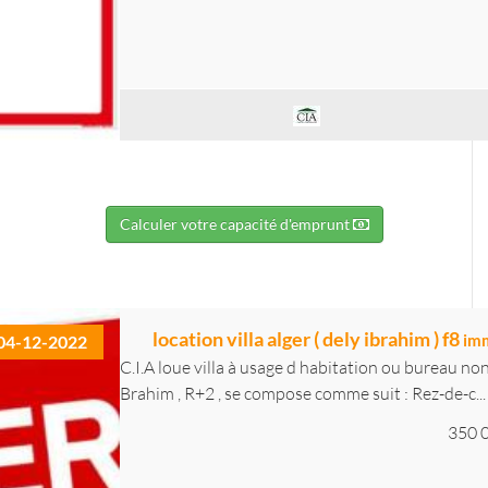
Calculer votre capacité d'emprunt
location villa alger ( dely ibrahim ) f8
imm
04-12-2022
C.I.A loue villa à usage d habitation ou bureau no
Brahim , R+2 , se compose comme suit : Rez-de-c...
350 