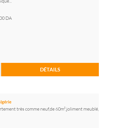
ique...
00
DA
DÉTAILS
algérie
artement très comme neuf,de 60m²,joliment meublé,