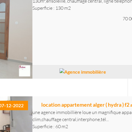
130m²,ensoleillé, chauffage central, ligne téléphon
Superficie : 130 m2
70 0
location appartement alger ( hydra ) f2
07-12-2022
une agence immobillière loue un magnifique app
clim,chauffage central,interphone,tél...
Superficie : 60 m2