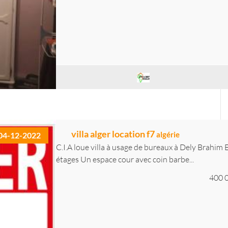
villa alger location f7
algérie
04-12-2022
C.I.A loue villa à usage de bureaux à Dely Brahi
étages Un espace cour avec coin barbe...
400 