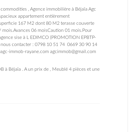
ommodities , Agence immobilière à Béjaïa Agc
 spacieux appartement entièrement
uperficie 167 M2 dont 80 M2 terasse couverte
/ mois.
Avances 06 mois
Caution 01 mois.
Pour
otre agence sise à L EDIMCO (PROMOTION EPBTP-
ous contacter :
0798 10 51 74
0669 30 90 14
i@agc-immob-rayane.com
agcimmob@gmail.com
Béjaïa . A un prix de , Meublé 4 pièces et une