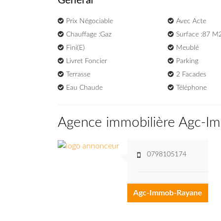
Général
Prix Négociable
Avec Acte
Chauffage :Gaz
Surface :87 M
Fini(e)
Meublé
Livret Foncier
Parking
Terrasse
2 Facades
Eau Chaude
Téléphone
Agence immobilière Agc-
0798105174
Agc-Immob-Rayane