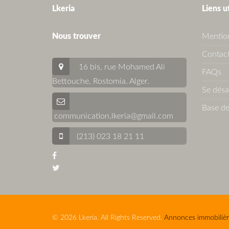
Lkeria
Liens u
Nous trouver
Mention
Contact
16 bis, rue Mohamed Ali
FAQs
Bettouche, Rostomia.
Alger
.
Se dés
Base de
communication.lkeria@gmail.com
(213) 023 18 21 11
© 2026 Lkeria. All Rights Reserved.
Annonces immobilièr