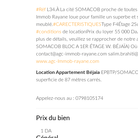
#Réf
L34.À La cité SOMACOB proche de toutes c
Immob Rayane loue pour famille un superbe et
meublé.
#CARECTERISTIQUES
Type F4
Étage 2
S
#conditions
de location
Prix du loyer 55 000 Da
plus de détails, veuillez se rapprocher de n
SOMACOB BLOC A 1ER ÉTAGE W. BÉJAÏA) Où n
contact@agc-immob-rayane.com
salim.brahit
www.agc-Immob-rayane.com
Location Appartement Béjaia
EPBTP/SOMACOB à 
superficie de 87 mètres carrés.
Appelez-nous au : 0798105174
Prix du bien
1
DA