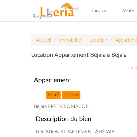
Locations
Vente
Accueil
Immobilier
Location
Appartem
Location Appartement Béjaia à Béjaïa
Toutes
Appartement
2
87 m
4 pièces
Béjaia EPBTP/SOMACOB
Description du bien
LOCATION APPARTEMENT À BÉJAÏA