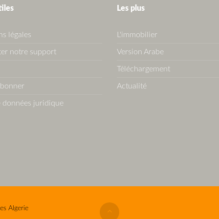
tiles
Les plus
s légales
L'immobilier
er notre support
Version Arabe
Téléchargement
abonner
Actualité
 données juridique
es Algerie