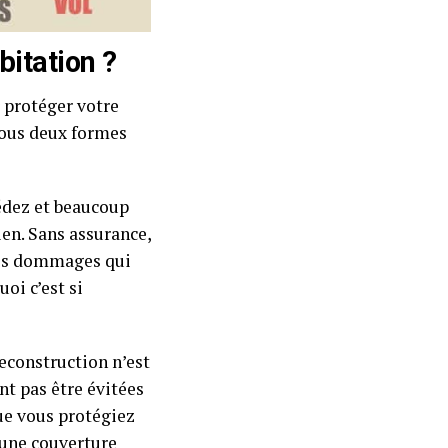
bitation ?
 protéger votre
 sous deux formes
sédez et beaucoup
en. Sans assurance,
 les dommages qui
oi c’est si
econstruction n’est
nt pas être évitées
ue vous protégiez
 une couverture