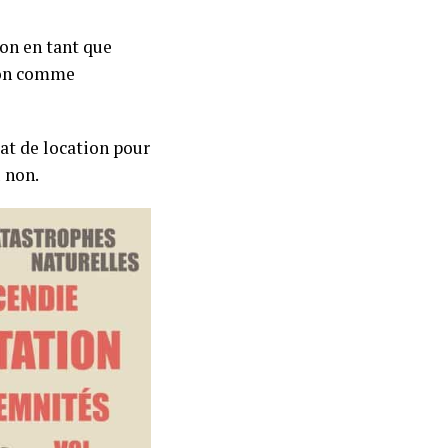
ion en tant que
son comme
rat de location pour
u non.