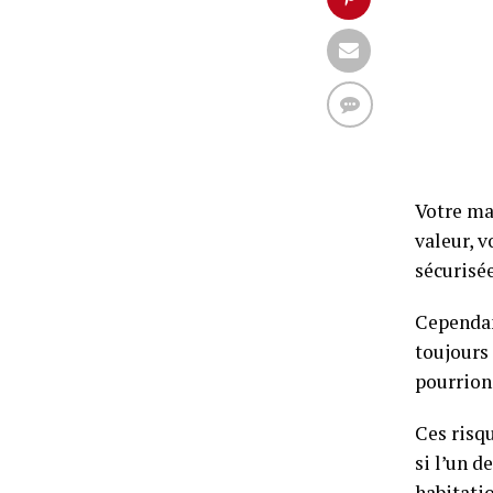
Votre mai
valeur, v
sécurisée
Cependan
toujours
pourrion
Ces risq
si l’un d
habitati