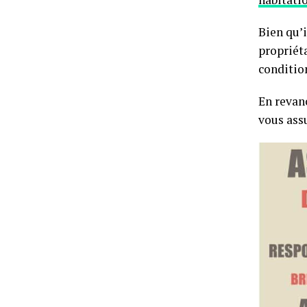
Bien qu’i
propriét
conditio
En revanc
vous assu