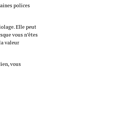
taines polices
olage. Elle peut
rsque vous n’êtes
la valeur
dien, vous