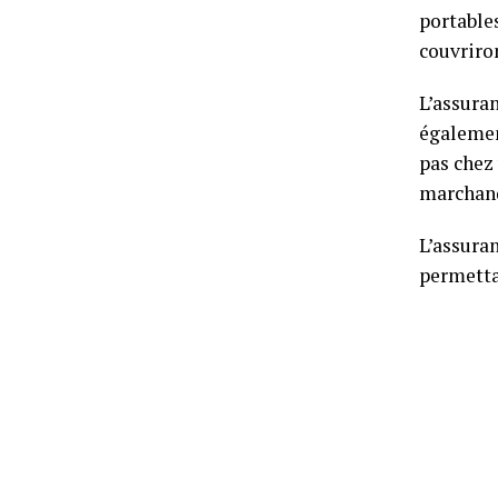
portables
couvriro
L’assura
égalemen
pas chez 
marchand
L’assuran
permettan