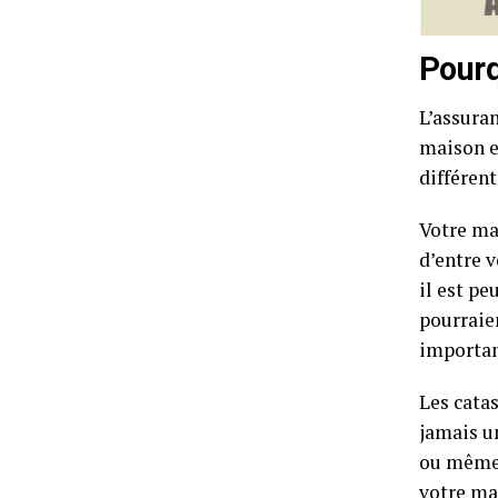
Pourq
L’assura
maison et
différent
Votre ma
d’entre 
il est p
pourraien
importan
Les cata
jamais un
ou même 
votre ma