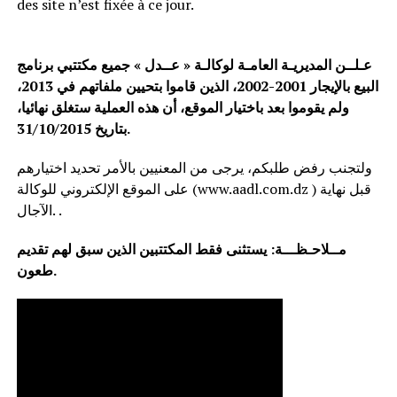
des site n’est fixée à ce jour.
عـلــن المديريـة العامـة لوكالـة « عــدل » جميع مكتتبي برنامج
البيع بالإيجار 2001-2002، الذين قاموا بتحيين ملفاتهم في 2013،
ولم يقوموا بعد باختيار الموقع، أن هذه العملية ستغلق نهائيا،
بتاريخ 31/10/2015.
ولتجنب رفض طلبكم، يرجى من المعنيين بالأمر تحديد اختيارهم
على الموقع الإلكتروني للوكالة (www.aadl.com.dz ) قبل نهاية
الآجال. .
مــلاحـظـــة: يستثنى فقط المكتتبين الذين سبق لهم تقديم
طعون.