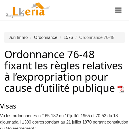
Toggl
navig
Juri Immo
Ordonnance
1976
Ordonnance 76-48
Ordonnance 76-48
fixant les règles relatives
à l’expropriation pour
cause d’utilité publique
Visas
Vu les ordonnances n°“ 65-182 du 10'juillèt 1965 et 70-53 du 18
djoumada I 1390 correspondant au 21 juillet 1970 portant constitution
du Gouvernement ;