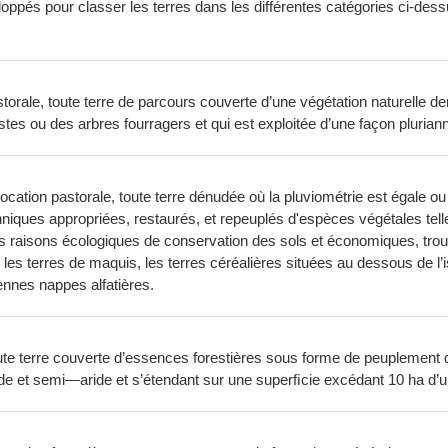
ppés pour classer les terres dans les différentes catégories ci-dess
astorale, toute terre de parcours couverte d’une végétation naturelle
stes ou des arbres fourragers et qui est exploitée d’une façon plurian
vocation pastorale, toute terre dénudée où la pluviométrie est égale 
niques appropriées, restaurés, et repeuplés d'espèces végétales tel
des raisons écologiques de conservation des sols et économiques, trouv
les terres de maquis, les terres céréalières situées au dessous de l
ennes nappes alfatières.
toute terre couverte d’essences forestières sous forme de peuplement 
e et semi—aride et s’étendant sur une superﬁcie excédant 10 ha d’un