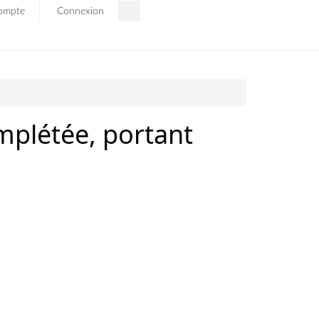
ompte
Connexion
mplétée, portant