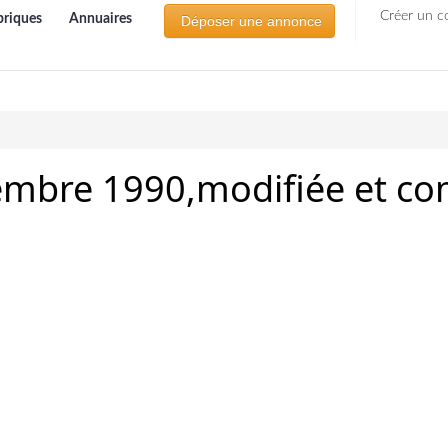
Créer un c
briques
Annuaires
Déposer une annonce
embre 1990,modifiée et co