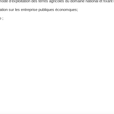
ode d’exploitation des terres agricoles du domaine national et ﬁxant l
ntation sur les entreprise publiques économques;
e ;