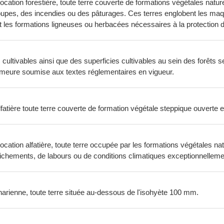
cation forestière, toute terre couverte de formations végétales naturell
 coupes, des incendies ou des pâturages. Ces terres englobent les maq
 les formations ligneuses ou herbacées nécessaires à la protection de
ltivables ainsi que des superficies cultivables au sein des forêts sero
demeure soumise aux textes réglementaires en vigueur.
atière toute terre couverte de formation végétale steppique ouverte et
vocation alfatière, toute terre occupée par les formations végétales na
éfrichements, de labours ou de conditions climatiques exceptionnellem
harienne, toute terre située au-dessous de l'isohyète 100 mm.