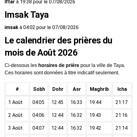
Iftar
à 19:38 pour le 07/08/2026
Imsak Taya
imsak
à 04:02 pour le 07/08/2026
Le calendrier des prières du
mois de Août 2026
Ci-dessous les
horaires de prière
pour la ville de Taya.
Ces horaires sont données à titre indicatif seulement.
#
Sobh
Dohr
Asr
Maghrib
Icha
1 Août
04:05
12:45
16:33
19:44
21:17
2 Août
04:06
12:44
16:32
19:43
21:16
3 Août
04:07
12:44
16:32
19:42
21:14