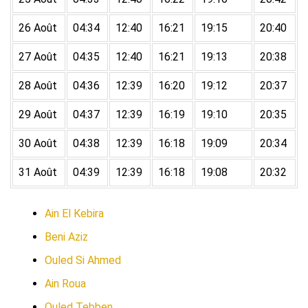
26 Août
04:34
12:40
16:21
19:15
20:40
27 Août
04:35
12:40
16:21
19:13
20:38
28 Août
04:36
12:39
16:20
19:12
20:37
29 Août
04:37
12:39
16:19
19:10
20:35
30 Août
04:38
12:39
16:18
19:09
20:34
31 Août
04:39
12:39
16:18
19:08
20:32
Ain El Kebira
Beni Aziz
Ouled Si Ahmed
Ain Roua
Ouled Tebben