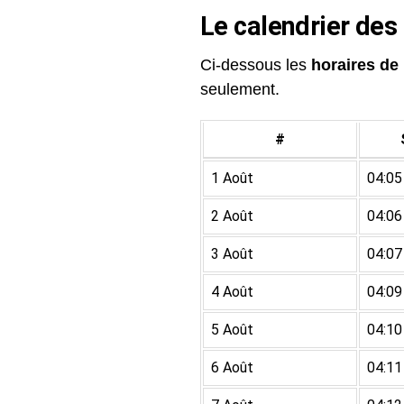
Le calendrier des
Ci-dessous les
horaires de 
seulement.
#
1 Août
04:05
2 Août
04:06
3 Août
04:07
4 Août
04:09
5 Août
04:10
6 Août
04:11