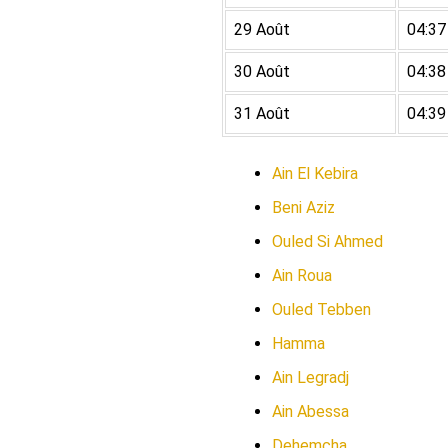
29 Août
04:37
30 Août
04:38
31 Août
04:39
Ain El Kebira
Beni Aziz
Ouled Si Ahmed
Ain Roua
Ouled Tebben
Hamma
Ain Legradj
Ain Abessa
Dehemcha