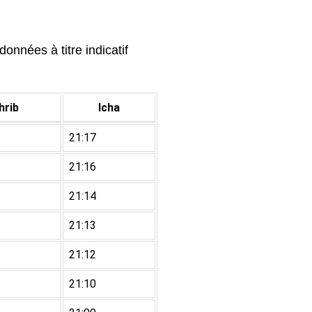
onnées à titre indicatif
rib
Icha
21:17
21:16
21:14
21:13
21:12
21:10