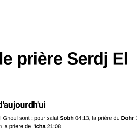
e prière Serdj El
'aujourdh'ui
El Ghoul sont : pour salat
Sobh
04:13, la prière du
Dohr
1
 la priere de l'
Icha
21:08