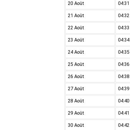
20 Août
04:31
21 Août
04:32
22 Août
04:33
23 Août
04:34
24 Août
04:35
25 Août
04:36
26 Août
04:38
27 Août
04:39
28 Août
04:40
29 Août
04:41
30 Août
04:42