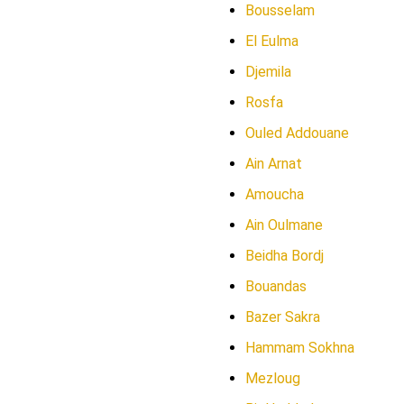
Bousselam
El Eulma
Djemila
Rosfa
Ouled Addouane
Ain Arnat
Amoucha
Ain Oulmane
Beidha Bordj
Bouandas
Bazer Sakra
Hammam Sokhna
Mezloug