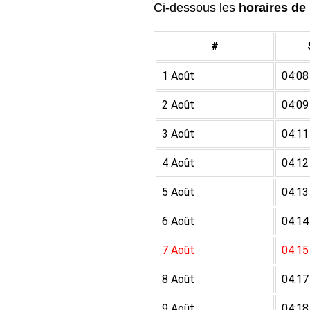
Ci-dessous les
horaires de 
#
1 Août
04:08
2 Août
04:09
3 Août
04:11
4 Août
04:12
5 Août
04:13
6 Août
04:14
7 Août
04:15
8 Août
04:17
9 Août
04:18