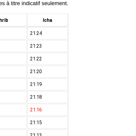
s à titre indicatif seulement.
rib
Icha
21:24
21:23
21:22
21:20
21:19
21:18
21:16
21:15
21:13