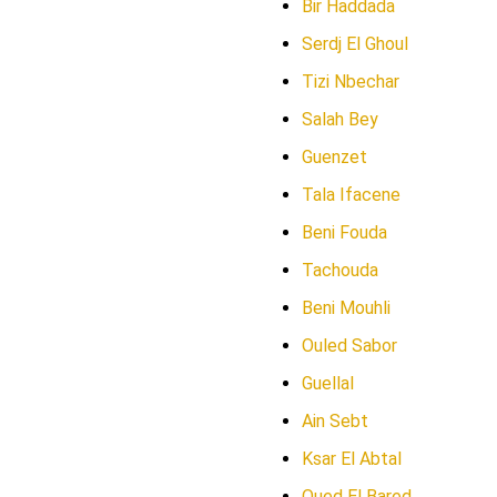
Bir Haddada
Serdj El Ghoul
Tizi Nbechar
Salah Bey
Guenzet
Tala Ifacene
Beni Fouda
Tachouda
Beni Mouhli
Ouled Sabor
Guellal
Ain Sebt
Ksar El Abtal
Oued El Bared