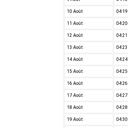
10 Août
04:19
11 Août
04:20
12 Août
04:21
13 Août
04:23
14 Août
04:24
15 Août
04:25
16 Août
04:26
17 Août
04:27
18 Août
04:28
19 Août
04:30