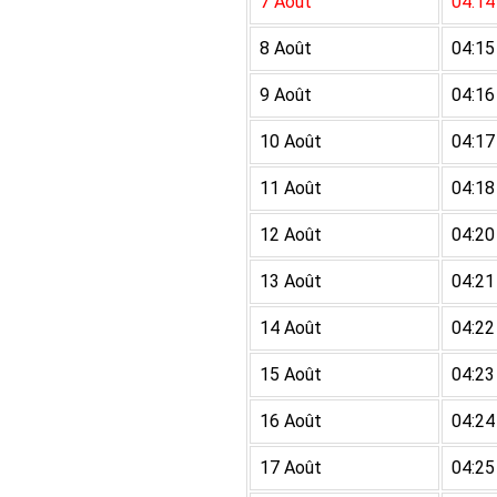
7 Août
04:14
8 Août
04:15
9 Août
04:16
10 Août
04:17
11 Août
04:18
12 Août
04:20
13 Août
04:21
14 Août
04:22
15 Août
04:23
16 Août
04:24
17 Août
04:25