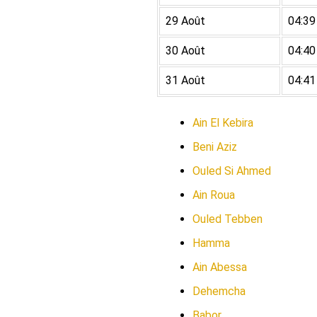
29 Août
04:39
30 Août
04:40
31 Août
04:41
Ain El Kebira
Beni Aziz
Ouled Si Ahmed
Ain Roua
Ouled Tebben
Hamma
Ain Abessa
Dehemcha
Babor