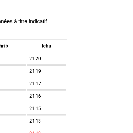
ées à titre indicatif
rib
Icha
21:20
21:19
21:17
21:16
21:15
21:13