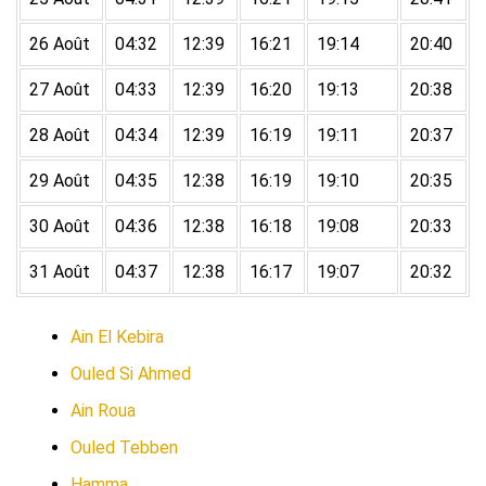
26 Août
04:32
12:39
16:21
19:14
20:40
27 Août
04:33
12:39
16:20
19:13
20:38
28 Août
04:34
12:39
16:19
19:11
20:37
29 Août
04:35
12:38
16:19
19:10
20:35
30 Août
04:36
12:38
16:18
19:08
20:33
31 Août
04:37
12:38
16:17
19:07
20:32
Ain El Kebira
Ouled Si Ahmed
Ain Roua
Ouled Tebben
Hamma