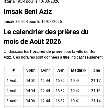
Iftar
à 19:34 pour le 10/08/2026
Imsak Beni Aziz
imsak
à 04:04 pour le 10/08/2026
Le calendrier des prières du
mois de Août 2026
Ci-dessous les
horaires de prière
pour la ville de Beni
Aziz. Ces horaires sont données à titre indicatif seulement.
#
Sobh
Dohr
Asr
Maghrib
Icha
1 Août
04:03
12:44
16:32
19:43
21:17
2 Août
04:04
12:44
16:32
19:42
21:16
3 Août
04:06
12:44
16:32
19:41
21:14